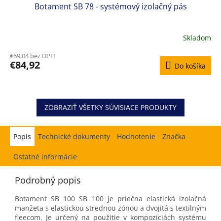
Botament SB 78 - systémový izolačný pás
Skladom
Priemerné
hodnotenie
€69,04 bez DPH
produktu
€84,92
Do košíka
je
5,0
z
5
hviezdičiek.
ZOBRAZIŤ VŠETKY SÚVISIACE PRODUKTY
Popis
Hodnotenie
Značka
Ostatné informácie
Podrobný popis
Botament SB 100 SB 100 je priečna elastická izolačná
manžeta s elastickou strednou zónou a dvojitá s textilným
fleecom. Je určený na použitie v kompozíciách systému