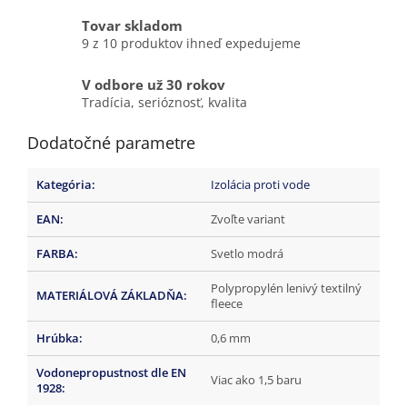
Tovar skladom
9 z 10 produktov ihneď expedujeme
V odbore už 30 rokov
Tradícia, serióznosť, kvalita
Dodatočné parametre
Kategória
:
Izolácia proti vode
EAN
:
Zvoľte variant
FARBA
:
Svetlo modrá
Polypropylén lenivý textilný
MATERIÁLOVÁ ZÁKLADŇA
:
fleece
Hrúbka
:
0,6 mm
Vodonepropustnost dle EN
Viac ako 1,5 baru
1928
: