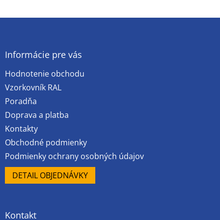
Z
á
p
ä
Informácie pre vás
t
Hodnotenie obchodu
i
e
Vzorkovník RAL
Poradňa
Doprava a platba
Kontakty
Obchodné podmienky
Podmienky ochrany osobných údajov
DETAIL OBJEDNÁVKY
Kontakt