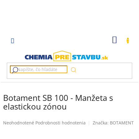
Prejsť
na
obsah
NÁKU
KOŠÍK
Botament SB 100 - Manžeta s
elastickou zónou
Priemerné
Neohodnotené
Podrobnosti hodnotenia
Značka:
BOTAMENT
hodnotenie
produktu