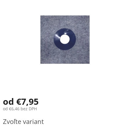
je
0,0
z
5
hviezdičiek.
od
€7,95
od
€6,46
bez DPH
Jednotková
Zvoľte variant
cena: