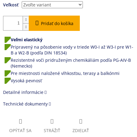
Veľkosť
Pridať do košíka
Veľmi elastický
Pripravený na pôsobenie vody v triede W0-I až W3-I pre W1-
B a W2-B (podľa DIN 18534)
Rezistentné voči pridruženým chemikáliám podľa PG-AIV-B
(Nemecko)
Pre miestnosti naložené vlhkosťou, terasy a balkónmi
Vysoká pevnosť
Detailné informácie
Technické dokumenty
OPÝTAŤ SA
STRÁŽIŤ
ZDIEĽAŤ