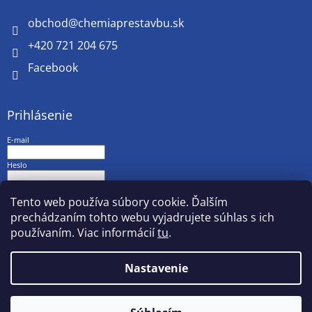
obchod
@
chemiaprestavbu.sk
+420 721 204 675
Facebook
Prihlásenie
E-mail
Heslo
PRIHLÁSIŤ SA
Tento web používa súbory cookie. Ďalším
prechádzaním tohto webu vyjadrujete súhlas s ich
Nová registrácia
Zabudnuté heslo
používaním. Viac informácií
tu
.
Nastavenie
Vytvoril Shoptet