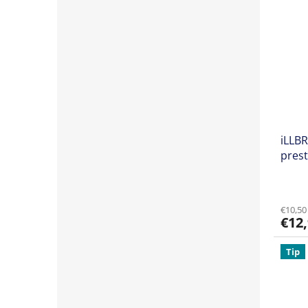
iLLBR
pres
€10,50
€12
Tip