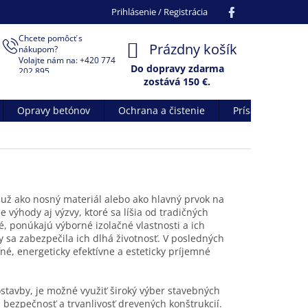
Facebook
Prihlásenie / Registrácia
Chcete pomôcť s
NÁKUPNÝ
Prázdny košík
nákupom?
Volajte nám na: +420 774
KOŠÍK
Do dopravy zdarma
202 895
zostává
150
€.
Opravy betónov
Ochrana a čistenie
Prísady do betó
 už ako nosný materiál alebo ako hlavný prvok na
 výhody aj výzvy, ktoré sa líšia od tradičných
é, ponúkajú výborné izolačné vlastnosti a ich
by sa zabezpečila ich dlhá životnosť. V posledných
é, energeticky efektívne a esteticky príjemné
ostavby, je možné využiť široký výber stavebných
 bezpečnosť a trvanlivosť drevených konštrukcií.