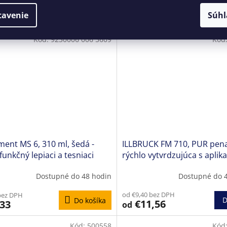
hodnotenie
od €7,50 bez DPH
bez DPH
produktu
D
Do košíka
tavenie
Súhl
€9,23
0
od
je
5,0
Kód:
9230006 006 5609
z
Kód
5
hviezdičiek.
ent MS 6, 310 ml, šedá -
ILLBRUCK FM 710, PUR pena
funkčný lepiaci a tesniaci
rýchlo vytvrdzujúca s aplik
trubičkou
Dostupné do 48 hodin
Dostupné do 
od €9,40 bez DPH
bez DPH
D
Do košíka
€11,56
,33
od
Kód:
500558
Kód