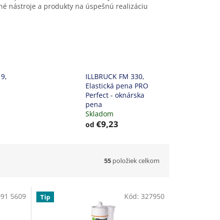
bné nástroje a produkty na úspešnú realizáciu
9,
ILLBRUCK FM 330,
Elastická pena PRO
Perfect - oknárska
pena
Skladom
€9,23
od
55
položiek celkom
091 5609
Kód:
327950
Tip