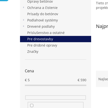
Opravy betónov
Tieto z
projekt
Ochrana a čistenie
Prísady do betónov
Podlahové systémy
Najpr
Drevené podlahy
Príslušenstvo a ostatné
Pre drevostavby
Pre drobné opravy
Značky
Cena
R
a
Najla
€
5
€
590
d
e
V
n
ý
i
p
e