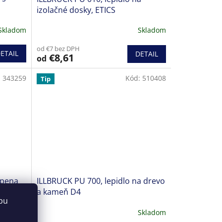
izolačné dosky, ETICS
Skladom
Skladom
od €7 bez DPH
ETAIL
DETAIL
€8,61
od
:
343259
Kód:
510408
Tip
 pena
ILLBRUCK PU 700, lepidlo na drevo
a
a kameň D4
bu
Skladom
Skladom