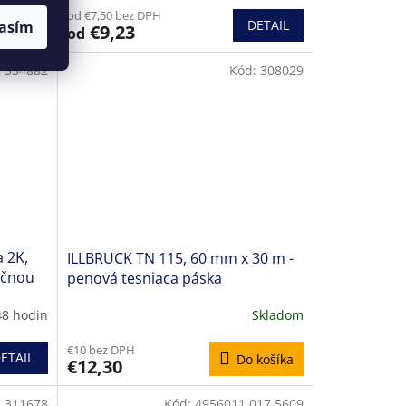
od €7,50 bez DPH
ETAIL
DETAIL
asím
€9,23
od
:
334882
Kód:
308029
 2K,
ILLBRUCK TN 115, 60 mm x 30 m -
ačnou
penová tesniaca páska
48 hodin
Skladom
€10 bez DPH
ETAIL
Do košíka
€12,30
:
311678
Kód:
4956011 017 5609