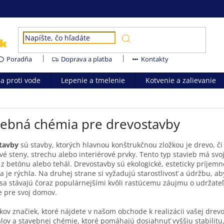
Poradňa
Doprava a platba
Kontakty
ia proti vode
Lepenie a tmelenie
Kotvenie a zalievanie
vebná chémia pre drevostavby
tavby
sú stavby, ktorých hlavnou konštrukčnou zložkou je drevo, či
é steny, strechu alebo interiérové prvky. Tento typ stavieb má svoje
 z betónu alebo tehál. Drevostavby sú ekologické, esteticky príjemn
a je rýchla. Na druhej strane si vyžadujú starostlivosť a údržbu, a
sa stávajú čoraz populárnejšími kvôli rastúcemu záujmu o udržateľn
e pre svoj domov.
kov značiek, ktoré nájdete v našom obchode k realizácii vašej drev
lov a stavebnej chémie, ktoré pomáhajú dosiahnuť vyššiu stabilitu,