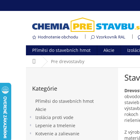
Prejsť
na
obsah
Hodnotenie obchodu
Vzorkovník RAL
Příměsi do stavebních hmot
Akcie
Izolác
Domov
Pre drevostavby
B
Sta
o
Preskočiť
č
Kategórie
kategórie
n
Drevos
obvodov
ý
Příměsi do stavebních hmot
stavieb
p
výstavb
Akcie
a
rokoch 
Izolácia proti vode
n
riešeni
e
Lepenie a tmelenie
l
Z výrob
Kotvenie a zalievanie
materiá