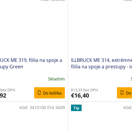
UCK ME 319, fólia na spoje a
ILLBRUCK ME 314, extrémne
tupy Green
fólia na spoje a prestupy - i
Skladom
 bez DPH
€13,33 bez DPH
Do košíka
Do 
,92
€16,40
Kód:
3410100 016 5609
Kód
Tip