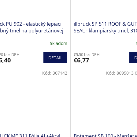
uck PU 902 - elastický lepiaci
illbruck SP 511 ROOF & GU
bný tmel na polyuretánovej
SEAL - klampiarsky tmel, 31
Skladom
20 bez DPH
€5,50 bez DPH
DETAIL
D
6,40
€6,77
Kód:
307142
Kód:
8695013 
UCK ME 311 Fólia AL+Akryl
Botament SB 100 - Manžeta