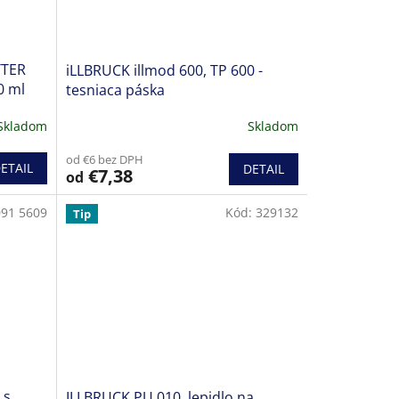
TTER
iLLBRUCK illmod 600, TP 600 -
0 ml
tesniaca páska
Skladom
Skladom
od €6 bez DPH
ETAIL
DETAIL
€7,38
od
091 5609
Kód:
329132
Tip
 s
ILLBRUCK PU 010, lepidlo na