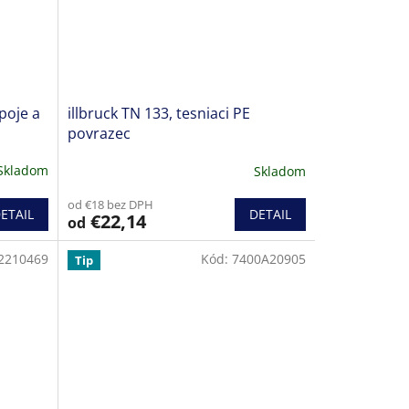
poje a
illbruck TN 133, tesniaci PE
povrazec
Skladom
Skladom
od €18 bez DPH
ETAIL
DETAIL
€22,14
od
2210469
Kód:
7400A20905
Tip