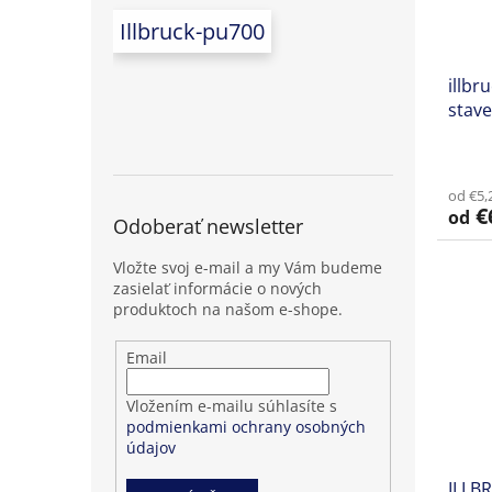
Illbruck-pu700
illbr
stave
báze
od €5,
€
od
Odoberať newsletter
Vložte svoj e-mail a my Vám budeme
zasielať informácie o nových
produktoch na našom e-shope.
Přihlášení
Email
k
odběru
Vložením e-mailu súhlasíte s
novinek
podmienkami ochrany osobných
údajov
ILLBR