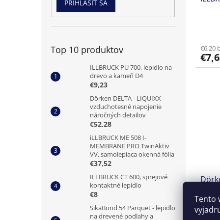
PRIHLÁSIŤ SA
Top 10 produktov
€6,20 
€7,6
ILLBRUCK PU 700, lepidlo na
drevo a kameň D4
€9,23
Dörken DELTA - LIQUIXX -
vzduchotesné napojenie
náročných detailov
€52,28
iLLBRUCK ME 508 I-
MEMBRANE PRO TwinAktiv
VV, samolepiaca okenná fólia
€37,52
ILLBRUCK CT 600, sprejové
Dörke
kontaktné lepidlo
TEXTI
€8
Tento 
SikaBond 54 Parquet - lepidlo
vyjadr
na drevené podlahy a