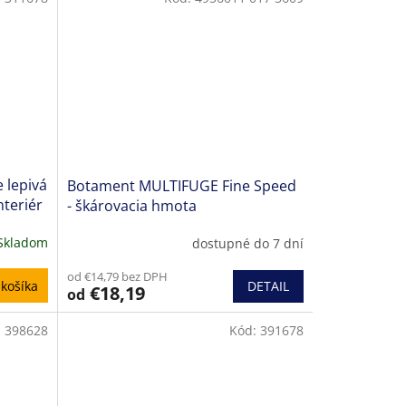
 lepivá
Botament MULTIFUGE Fine Speed
nteriér
- škárovacia hmota
Skladom
dostupné do 7 dní
od €14,79 bez DPH
DETAIL
košíka
€18,19
od
:
398628
Kód:
391678