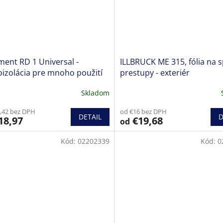
ent RD 1 Universal -
ILLBRUCK ME 315, fólia na s
izolácia pre mnoho použití
prestupy - exteriér
Skladom
erné
tenie
,42 bez DPH
od €16 bez DPH
ktu
DETAIL
D
18,97
€19,68
od
Kód:
02202339
Kód:
0
ičiek.