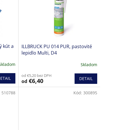
 kút a
ILLBRUCK PU 014 PUR, pastovité
lepidlo Multi, D4
Skladom
Skladom
od €5,20 bez DPH
ETAIL
DETAIL
€6,40
od
:
510788
Kód:
300895