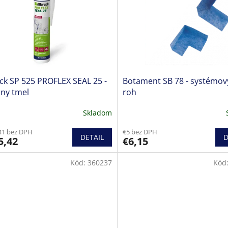
uck SP 525 PROFLEX SEAL 25 -
Botament SB 78 - systémový
dny tmel
roh
Skladom
erné
tenie
41 bez DPH
€5 bez DPH
ktu
DETAIL
D
5,42
€6,15
Kód:
360237
Kód
ičiek.