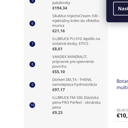
palubovky
€7,40 
€194,34
Nas
€9,1
SikaMur-InjectoCream-100 -
injektážny krém do vlhkého
muriva
€21,16
ILLBRUCK PU 010, lepidlo na
izolačné dosky, ETICS
€8,61
VANDEX MINERALIT,
prípravok pre spevnenie
povrchu
€55,10
Dörken DELTA - THENE,
Botam
samolepiaca hydroizolácia
multi
€97,17
tmel
ILLBRUCK FM 330, Elastická
pena PRO Perfect - oknárska
pena
€8,40 
€9,23
€10