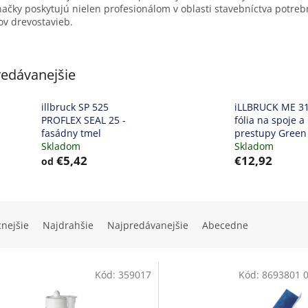
načky poskytujú nielen profesionálom v oblasti stavebníctva potre
ov drevostavieb.
edávanejšie
illbruck SP 525
iLLBRUCK ME 31
PROFLEX SEAL 25 -
fólia na spoje a
fasádny tmel
prestupy Green
Skladom
Skladom
€5,42
€12,92
od
cnejšie
Najdrahšie
Najpredávanejšie
Abecedne
Kód:
359017
Kód:
8693801 