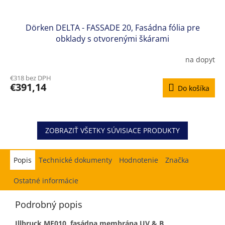
Dörken DELTA - FASSADE 20, Fasádna fólia pre
obklady s otvorenými škárami
na dopyt
€318 bez DPH
€391,14
Do košíka
ZOBRAZIŤ VŠETKY SÚVISIACE PRODUKTY
Popis
Hodnotenie
Značka
Ostatné informácie
Podrobný popis
Illbruck ME010, fasádna membrána UV & B