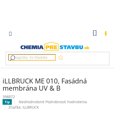
Prejsť
na
obsah
NÁKU
KOŠÍK
iLLBRUCK ME 010, Fasádná
membrána UV & B
398872
Priemerné
Neohodnotené
Podrobnosti hodnotenia
Tip
hodnotenie
Značka:
ILLBRUCK
produktu