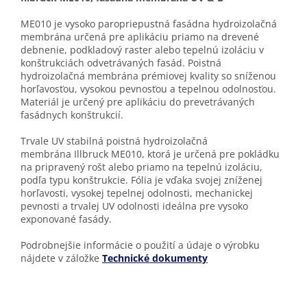
ME010 je vysoko paropriepustná fasádna hydroizolačná
membrána určená pre aplikáciu priamo na drevené
debnenie, podkladový raster alebo tepelnú izoláciu v
konštrukciách odvetrávaných fasád. Poistná
hydroizolačná membrána prémiovej kvality so sníženou
horľavosťou, vysokou pevnosťou a tepelnou odolnosťou.
Materiál je určený pre aplikáciu do prevetrávaných
fasádnych konštrukcií.
Trvale UV stabilná poistná hydroizolačná
membrána Illbruck ME010, ktorá je určená pre pokládku
na pripravený rošt alebo priamo na tepelnú izoláciu,
podľa typu konštrukcie. Fólia je vďaka svojej zníženej
horľavosti, vysokej tepelnej odolnosti, mechanickej
pevnosti a trvalej UV odolnosti ideálna pre vysoko
exponované fasády.
Podrobnejšie informácie o použití a údaje o výrobku
nájdete v záložke
Technické dokumenty