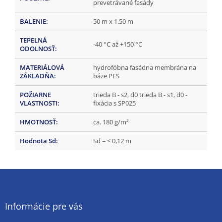
prevetrávané fasády
BALENIE
:
50 m x 1.50 m
TEPELNÁ
-40 °C až +150 °C
ODOLNOSŤ
:
MATERIÁLOVÁ
hydrofóbna fasádna membrána na
ZÁKLADŇA
:
báze PES
POŽIARNE
trieda B - s2, d0 trieda B - s1, d0 -
VLASTNOSTI
:
fixácia s SP025
HMOTNOSŤ
:
ca. 180 g/m²
Hodnota Sd
:
Sd = < 0,12 m
Z
á
p
ä
Informácie pre vás
t