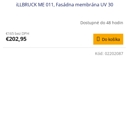
iLLBRUCK ME 011, Fasádna membrána UV 30
Dostupné do 48 hodin
€165 bez DPH
€202,95
Do košíka
Kód:
02202087