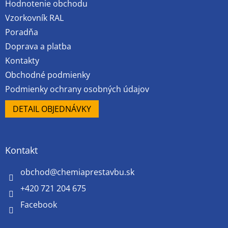
Hodnotenie obchodu
i
e
Vzorkovník RAL
Poradňa
Doprava a platba
Kontakty
Obchodné podmienky
Podmienky ochrany osobných údajov
DETAIL OBJEDNÁVKY
Kontakt
obchod
@
chemiaprestavbu.sk
+420 721 204 675
Facebook