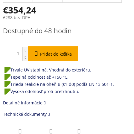
€354,24
€288 bez DPH
Jednotková
Dostupné do 48 hodin
cena:
Pridať do košíka
Trvale UV stabilná. Vhodná do exteriéru.
Tepelná odolnosť až +150 °C.
Trieda reakcie na oheň B (s1-d0) podľa EN 13 501-1.
Vysoká odolnosť proti pretrhnutiu.
Detailné informácie
Technické dokumenty