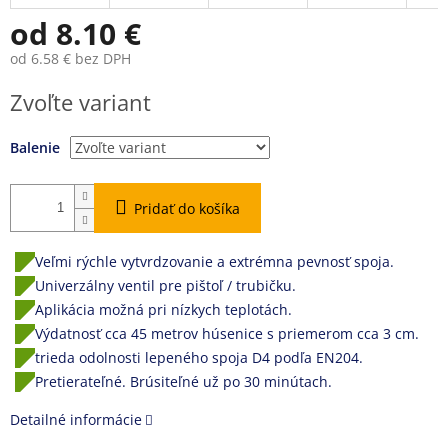
od
8.10 €
od
6.58 €
bez DPH
Jednotková
Zvoľte variant
cena:
Balenie
Pridať do košíka
Veľmi rýchle vytvrdzovanie a extrémna pevnosť spoja.
Univerzálny ventil pre pištoľ / trubičku.
Aplikácia možná pri nízkych teplotách.
Výdatnosť cca 45 metrov húsenice s priemerom cca 3 cm.
trieda odolnosti lepeného spoja D4 podľa EN204.
Pretierateľné. Brúsiteľné už po 30 minútach.
Detailné informácie