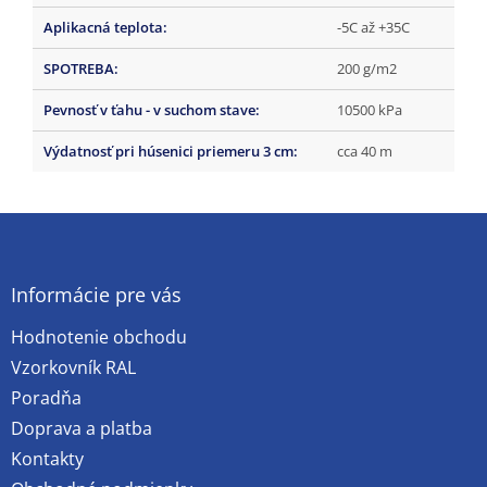
Aplikacná teplota
:
-5C až +35C
SPOTREBA
:
200 g/m2
Pevnosť v ťahu - v suchom stave
:
10500 kPa
Výdatnosť pri húsenici priemeru 3 cm
:
cca 40 m
Z
á
p
ä
Informácie pre vás
t
Hodnotenie obchodu
i
e
Vzorkovník RAL
Poradňa
Doprava a platba
Kontakty