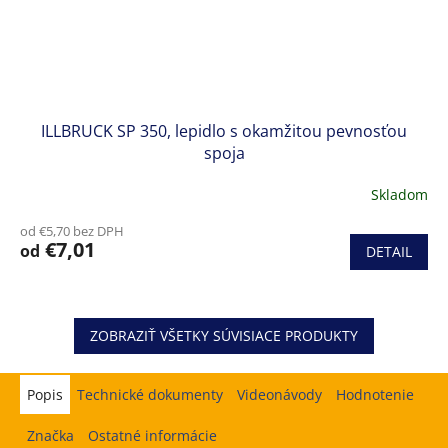
ILLBRUCK SP 350, lepidlo s okamžitou pevnosťou
spoja
Skladom
od €5,70 bez DPH
€7,01
od
DETAIL
ZOBRAZIŤ VŠETKY SÚVISIACE PRODUKTY
Popis
Hodnotenie
Značka
Ostatné informácie