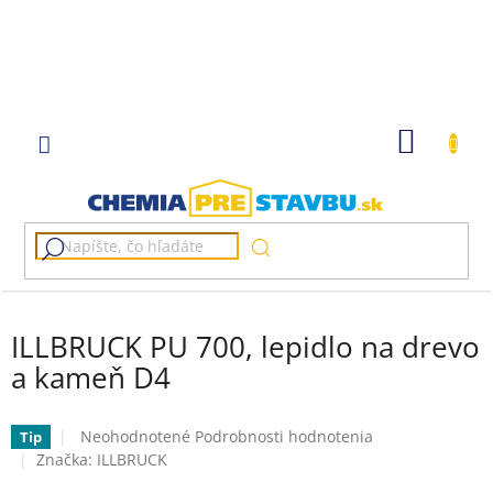
Prejsť
na
obsah
NÁKU
KOŠÍK
ILLBRUCK PU 700, lepidlo na drevo
a kameň D4
Priemerné
Neohodnotené
Podrobnosti hodnotenia
Tip
hodnotenie
Značka:
ILLBRUCK
produktu