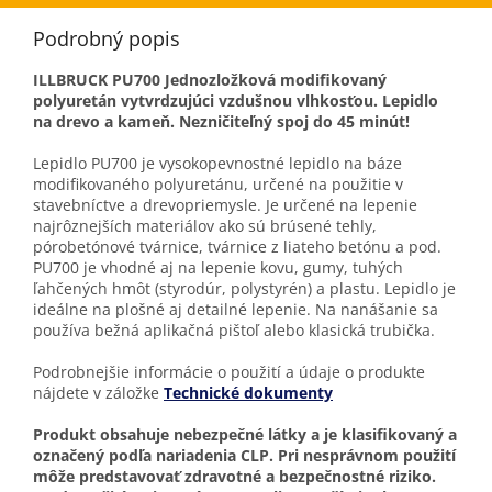
Podrobný popis
ILLBRUCK PU700 Jednozložková modifikovaný
polyuretán vytvrdzujúci vzdušnou vlhkosťou. Lepidlo
na drevo a kameň. Nezničiteľný spoj do 45 minút!
Lepidlo PU700 je vysokopevnostné lepidlo na báze
modifikovaného polyuretánu, určené na použitie v
stavebníctve a drevopriemysle. Je určené na lepenie
najrôznejších materiálov ako sú brúsené tehly,
pórobetónové tvárnice, tvárnice z liateho betónu a pod.
PU700 je vhodné aj na lepenie kovu, gumy, tuhých
ľahčených hmôt (styrodúr, polystyrén) a plastu. Lepidlo je
ideálne na plošné aj detailné lepenie. Na nanášanie sa
používa bežná aplikačná pištoľ alebo klasická trubička.
Podrobnejšie informácie o použití a údaje o produkte
nájdete v záložke
Technické dokumenty
Produkt obsahuje nebezpečné látky a je klasifikovaný a
označený podľa nariadenia CLP. Pri nesprávnom použití
môže predstavovať zdravotné a bezpečnostné riziko.