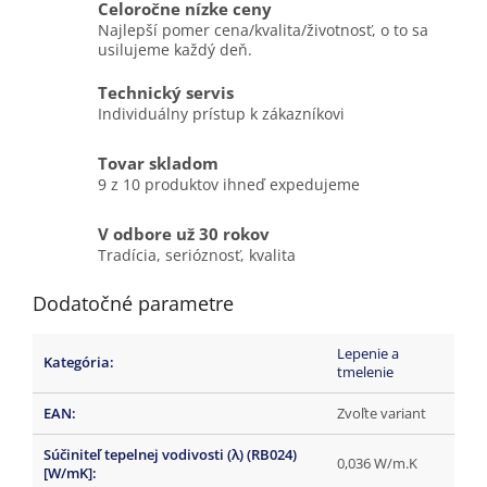
Celoročne nízke ceny
Najlepší pomer cena/kvalita/životnosť, o to sa
usilujeme každý deň.
Technický servis
Individuálny prístup k zákazníkovi
Tovar skladom
9 z 10 produktov ihneď expedujeme
V odbore už 30 rokov
Tradícia, serióznosť, kvalita
Dodatočné parametre
Lepenie a
Kategória
:
tmelenie
EAN
:
Zvoľte variant
Súčiniteľ tepelnej vodivosti (λ) (RB024)
0,036 W/m.K
[W/mK]
: