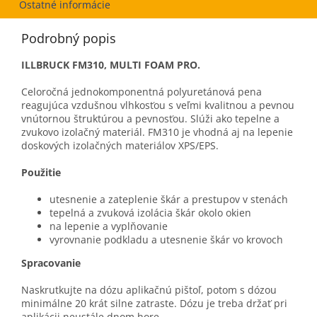
Ostatné informácie
Podrobný popis
ILLBRUCK FM310, MULTI FOAM PRO.
Celoročná jednokomponentná polyuretánová pena
reagujúca vzdušnou vlhkosťou s veľmi kvalitnou a pevnou
vnútornou štruktúrou a pevnosťou. Slúži ako tepelne a
zvukovo izolačný materiál. FM310 je vhodná aj na lepenie
doskových izolačných materiálov XPS/EPS.
Použitie
utesnenie a zateplenie škár a prestupov v stenách
tepelná a zvuková izolácia škár okolo okien
na lepenie a vyplňovanie
vyrovnanie podkladu a utesnenie škár vo krovoch
Spracovanie
Naskrutkujte na dózu aplikačnú pištoľ, potom s dózou
minimálne 20 krát silne zatraste. Dózu je treba držať pri
aplikácii neustále dnom hore.