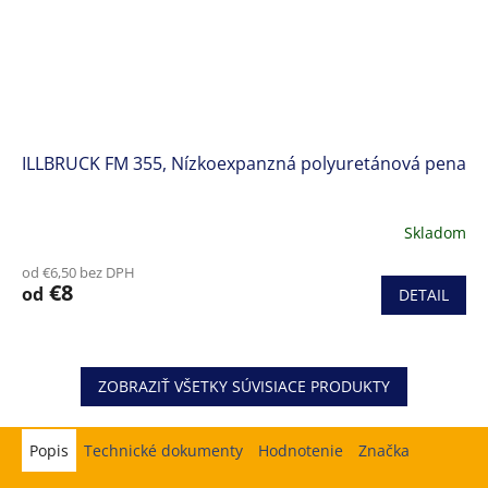
ILLBRUCK FM 355, Nízkoexpanzná polyuretánová pena
Skladom
od €6,50 bez DPH
€8
od
DETAIL
ZOBRAZIŤ VŠETKY SÚVISIACE PRODUKTY
Popis
Hodnotenie
Značka