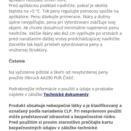
Pred aplikáciou podklad navlhčite, pokiaľ je okolitá
teplota na +5 °C. Tok peny regulujte pomocou spúšte na
aplikátore. Penu dávkujte primerane, škáry a dutiny
úplne nevypĺňajte, pena pri vytvrdzovaní zväčšuje svoj
objem. Ak chcete dosiahnuť minimálne napenenie penu
nevlhčite. Väčšie škáry ako 8x2 cm vyplňujte po vrstvách a
pred nanášaním ďalšej vrstvy predchádzajúcej navlhčite.
Docielite tak lepší priebeh vytvrdzovania peny a
vnútornej štruktúry.
Čistenie
Na vyčistenie pištole a škvŕn od nevytvrdenej peny
použite illbruck AA290 PUR Čistič.
Podrobnejšie informácie o použití a údaje o produkte
nájdete v záložke
Technické dokumenty
.
Produkt obsahuje nebezpečné látky a je klasifikovaný a
označený podľa nariadenia CLP. Pri nesprávnom použití
môže predstavovať zdravotné a bezpečnostné riziko.
Pred použitím si prosím starostlivo prečítajte kartu
bezpečnostných údajov v záložke technické