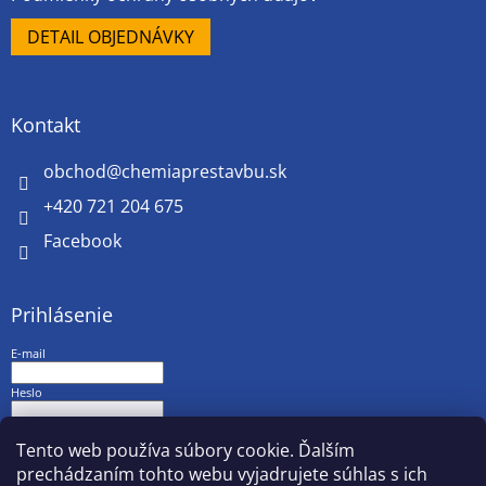
DETAIL OBJEDNÁVKY
Kontakt
obchod
@
chemiaprestavbu.sk
+420 721 204 675
Facebook
Prihlásenie
E-mail
Heslo
PRIHLÁSIŤ SA
Tento web používa súbory cookie. Ďalším
prechádzaním tohto webu vyjadrujete súhlas s ich
Nová registrácia
Zabudnuté heslo