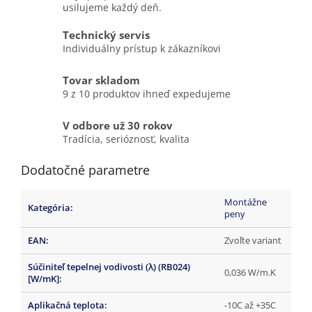
usilujeme každý deň.
Technický servis
Individuálny prístup k zákazníkovi
Tovar skladom
9 z 10 produktov ihneď expedujeme
V odbore už 30 rokov
Tradícia, serióznosť, kvalita
Dodatočné parametre
Montážne
Kategória
:
peny
EAN
:
Zvoľte variant
Súčiniteľ tepelnej vodivosti (λ) (RB024)
0,036 W/m.K
[W/mK]
:
Aplikačná teplota
:
-10C až +35C