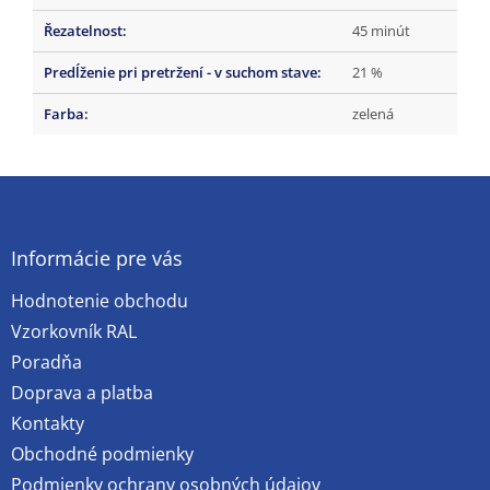
Řezatelnost
:
45 minút
Predĺženie pri pretržení - v suchom stave
:
21 %
Farba
:
zelená
Z
á
p
ä
Informácie pre vás
t
Hodnotenie obchodu
i
e
Vzorkovník RAL
Poradňa
Doprava a platba
Kontakty
Obchodné podmienky
Podmienky ochrany osobných údajov