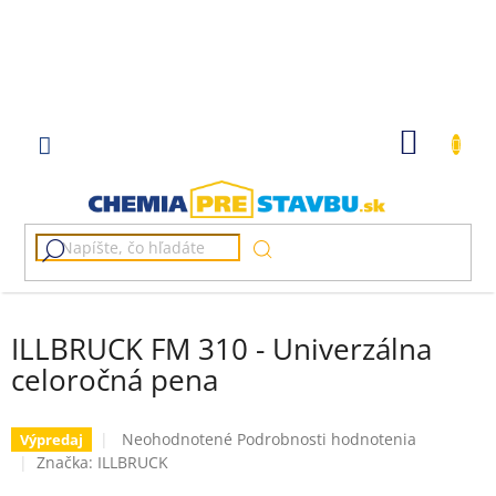
Prejsť
na
obsah
NÁKU
KOŠÍK
ILLBRUCK FM 310 - Univerzálna
celoročná pena
Priemerné
Neohodnotené
Podrobnosti hodnotenia
Výpredaj
hodnotenie
Značka:
ILLBRUCK
produktu