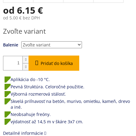
od
6.15 €
od
5.00 €
bez DPH
Jednotková
Zvoľte variant
cena:
Balenie
Pridať do košíka
Aplikácia do -10 °C.
Pevná štruktúra. Celoročné použitie.
Výborná rozmerová stálosť.
Skvelá priľnavosť na betón, murivo, omietku, kameň, drevo
a iné.
Neobsahuje freóny.
výdatnosť až 14,5 m v škáre 3x7 cm.
Detailné informácie