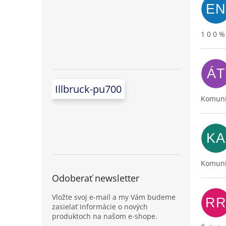
EN
1 0 0 %
ÁT
Illbruck-pu700
Komuni
KA
Komunik
Odoberať newsletter
Vložte svoj e-mail a my Vám budeme
R
zasielať informácie o nových
produktoch na našom e-shope.