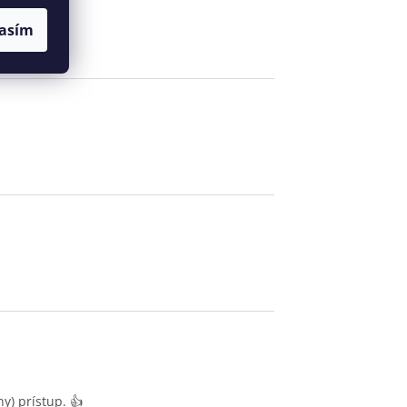
asím
y) prístup. 👍