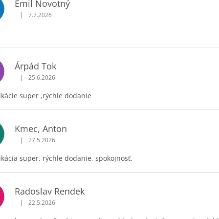
Emil Novotný
|
7.7.2026
Hodnotenie obchodu je 5 z 5 hviezdičiek.
Árpád Tok
|
25.6.2026
Hodnotenie obchodu je 5 z 5 hviezdičiek.
kácie super ,rýchle dodanie
Kmec, Anton
|
27.5.2026
Hodnotenie obchodu je 5 z 5 hviezdičiek.
ácia super, rýchle dodanie, spokojnosť.
Radoslav Rendek
R
|
22.5.2026
Hodnotenie obchodu je 5 z 5 hviezdičiek.