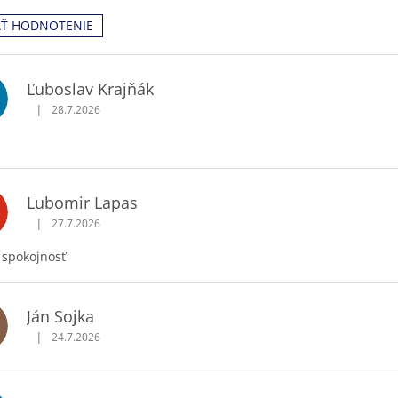
AŤ HODNOTENIE
Ľuboslav Krajňák
|
28.7.2026
Hodnotenie obchodu je 5 z 5 hviezdičiek.
Lubomir Lapas
|
27.7.2026
Hodnotenie obchodu je 5 z 5 hviezdičiek.
 spokojnosť
Ján Sojka
|
24.7.2026
Hodnotenie obchodu je 5 z 5 hviezdičiek.