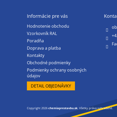
á
p
ä
Informácie pre vás
Konta
t
Hodnotenie obchodu
i
ob
e
Vzorkovník RAL
+4
Poradňa
Fa
Doprava a platba
Kontakty
Obchodné podmienky
Podmienky ochrany osobných
údajov
DETAIL OBJEDNÁVKY
Copyright 2026
chemiaprestavbu.sk
. Všetky práva vyhradené.