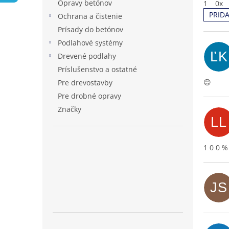
Opravy betónov
1
0x
PRID
Ochrana a čistenie
V
Prísady do betónov
ý
Podlahové systémy
p
ĽK
Drevené podlahy
i
s
Príslušenstvo a ostatné
h
😊
Pre drevostavby
o
Pre drobné opravy
d
Značky
n
LL
o
t
1 0 0 %
e
n
í
JS