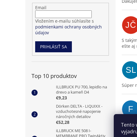
Ďakujem
Přihlášení
Email
k
odběru
Vložením e-mailu súhlasíte s
JČ
novinek
podmienkami ochrany osobných
údajov
S takým
ešte aj
PRIHLÁSIŤ SA
SL
Top 10 produktov
Súper 
ILLBRUCK PU 700, lepidlo na
drevo a kameň D4
€9,23
Dörken DELTA - LIQUIXX -
F
vzduchotesné napojenie
náročných detailov
€52,28
Za mna 
Tento 
iLLBRUCK ME 508 I-
vyjadr
MEMBRANE PRO TwinAktiv