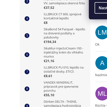
VV, samolepiaca okenná fólia
SV
Nas
€37,52
ILLBRUCK CT 600, sprejové
kontaktné lepidlo
€8
SikaBond 54 Parquet - lepidlo
LM
na drevené podlahy a
palubovky
€194,34
Ok
SikaMur-InjectoCream-100 -
injektážny krém do vlhkého
muriva
€21,16
A
ILLBRUCK PU 010, lepidlo na
izolačné dosky, ETICS
Nadmie
€8,61
VANDEX MINERALIT,
prípravok pre spevnenie
povrchu
ML
€55,10
Dörken DELTA - THENE,
Rýchle 
samolepiaca hydroizolácia