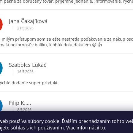
 pekne za doručený tovar, príjemné jednanie, informovanie, rých
Jana Čakajíková
|
21.5.2026
Hodnotenie obchodu je 5 z 5 hviezdičiek.
 milým prístupom som sa ešte nestretla,poďakovanie za nákup osob
 malá pozornosť v balíku, klobúk dolu,ďakujem 😊 👍
Szabolcs Lukač
|
16.5.2026
Hodnotenie obchodu je 5 z 5 hviezdičiek.
rýchle dodanie super produkt
Filip K…..
|
8.5.2026
Hodnotenie obchodu je 5 z 5 hviezdičiek.
v pohode obchod, po objednavke mi zavolali ze tovar posielaju a n
web používa súbory cookie. Ďalším prechádzaním tohto we
ujete súhlas s ich používaním. Viac informácií
tu
.