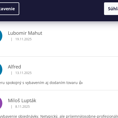
Samuel Varga
tavenie
Súhl
|
15.1.2026
Hodnotenie obchodu je 5 z 5 hviezdičiek.
Lubomir Mahut
|
19.11.2025
Hodnotenie obchodu je 5 z 5 hviezdičiek.
Alfred
|
13.11.2025
Hodnotenie obchodu je 5 z 5 hviezdičiek.
ru spokojný s vybavením aj dodaním tovaru 👍
Miloš Lupták
|
8.11.2025
Hodnotenie obchodu je 5 z 5 hviezdičiek.
vybavenie objednávky. Netypický, ale príjemný(osobne-profesionáln