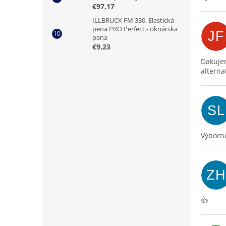
€97,17
ILLBRUCK FM 330, Elastická
pena PRO Perfect - oknárska
JF
pena
€9,23
Dakujem
alterna
SL
Výborne
ZH
👍