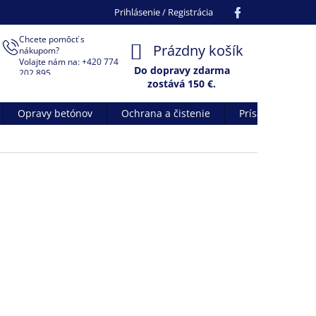
Facebook
Prihlásenie / Registrácia
Chcete pomôcť s
NÁKUPNÝ
Prázdny košík
nákupom?
Volajte nám na: +420 774
KOŠÍK
Do dopravy zdarma
202 895
zostává
150
€.
Opravy betónov
Ochrana a čistenie
Prísady do betó