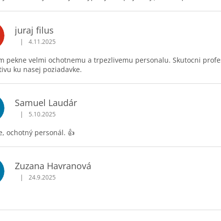
juraj filus
|
4.11.2025
Hodnotenie obchodu je 5 z 5 hviezdičiek.
 pekne velmi ochotnemu a trpezlivemu personalu. Skutocni profesio
tivu ku nasej poziadavke.
Samuel Laudár
|
5.10.2025
Hodnotenie obchodu je 5 z 5 hviezdičiek.
, ochotný personál. 👍
Zuzana Havranová
|
24.9.2025
Hodnotenie obchodu je 5 z 5 hviezdičiek.