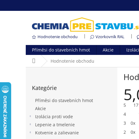
Prejsť
na
obsah
Hodnotenie obchodu
Vzorkovník RAL
Příměsi do stavebních hmot
Akcie
Izolác
Domov
Hodnotenie obchodu
B
Hod
o
Preskočiť
č
5,
Kategórie
kategórie
n
ý
Příměsi do stavebních hmot
p
5
17
Akcie
a
4
Izolácia proti vode
n
3
0x
e
Lepenie a tmelenie
l
2
0x
Kotvenie a zalievanie