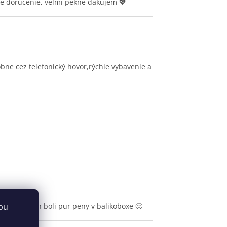
le doručenie, veľmi pekne ďakujem 💖
ne cez telefonický hovor,rýchle vybavenie a
a druhy den boli pur peny v balikoboxe 🙂
bu