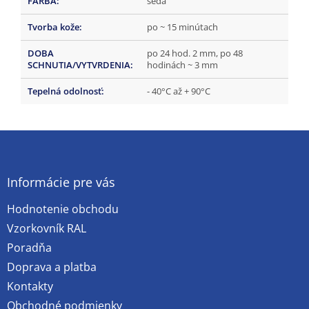
FARBA
:
šedá
Tvorba kože
:
po ~ 15 minútach
DOBA
po 24 hod. 2 mm, po 48
SCHNUTIA/VYTVRDENIA
:
hodinách ~ 3 mm
Tepelná odolnosť
:
- 40°C až + 90°C
Z
á
p
ä
Informácie pre vás
t
Hodnotenie obchodu
i
e
Vzorkovník RAL
Poradňa
Doprava a platba
Kontakty
Obchodné podmienky