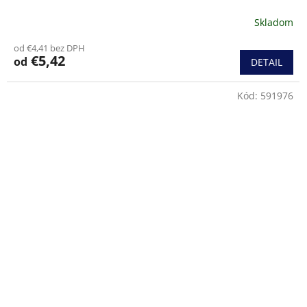
Skladom
Priemerné
hodnotenie
od €4,41 bez DPH
produktu
€5,42
od
DETAIL
je
5,0
z
Kód:
591976
5
hviezdičiek.