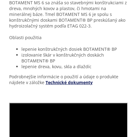
BOTAMENT MS 6 sa znáša so stavebnými konštrukciami z
dreva, mnohých kovov a plastov, či hmotami na
minerálnej báze. Tmel BOTAMENT MS 6 je spolu s
konštrukčnými doskami BOTAMENT® BP preskúšaný ako
hydroizolačný systém podľa ETAG 022-3.
Oblasti použitia
lepenie konštrukčných dosiek BOTAMENT® BP
izolovanie škár v konštrukčných doskách
BOTAMENT® BP
lepenie dreva, kovu, skla a dlaždíc
Podrobnejšie informácie o použití a údaje o produkte
nájdete v záložke
Technické dokumenty