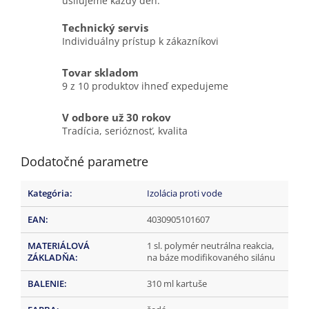
usilujeme každý deň.
Technický servis
Individuálny prístup k zákazníkovi
Tovar skladom
9 z 10 produktov ihneď expedujeme
V odbore už 30 rokov
Tradícia, serióznosť, kvalita
Dodatočné parametre
Kategória
:
Izolácia proti vode
EAN
:
4030905101607
MATERIÁLOVÁ
1 sl. polymér neutrálna reakcia,
ZÁKLADŇA
:
na báze modifikovaného silánu
BALENIE
:
310 ml kartuše