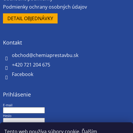
Podmienky ochrany osobných údajov
DETAIL OBJEDNÁVKY
Kontakt
obchod
@
chemiaprestavbu.sk
+420 721 204 675
Facebook
Prihlásenie
E-mail
Heslo
PRIHLÁSIŤ SA
Tento web používa súbory cookie. Ďalším