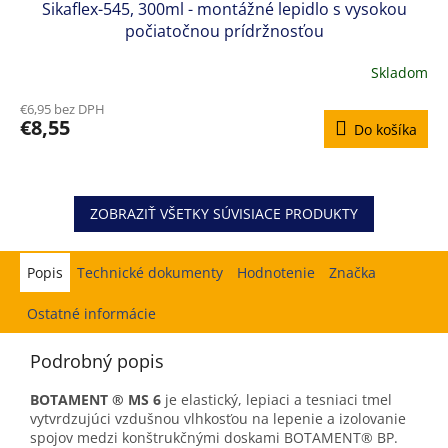
Sikaflex-545, 300ml - montážné lepidlo s vysokou
počiatočnou prídržnosťou
Skladom
Priemerné
hodnotenie
€6,95 bez DPH
produktu
€8,55
Do košíka
je
5,0
z
5
hviezdičiek.
ZOBRAZIŤ VŠETKY SÚVISIACE PRODUKTY
Popis
Hodnotenie
Značka
Ostatné informácie
Podrobný popis
BOTAMENT ® MS 6
je elastický, lepiaci a tesniaci tmel
vytvrdzujúci vzdušnou vlhkosťou na lepenie a izolovanie
spojov medzi konštrukčnými doskami BOTAMENT® BP.