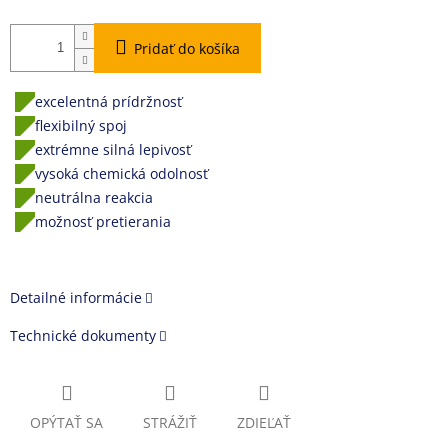
Pridať do košíka
excelentná prídržnosť
flexibilný spoj
extrémne silná lepivosť
vysoká chemická odolnosť
neutrálna reakcia
možnosť pretierania
Detailné informácie
Technické dokumenty
OPÝTAŤ SA
STRÁŽIŤ
ZDIEĽAŤ