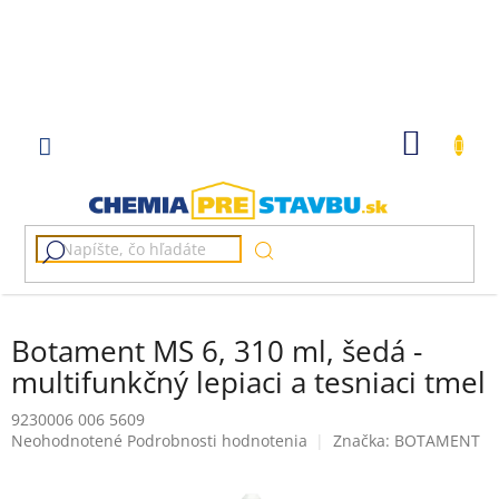
Prejsť
na
obsah
NÁKU
KOŠÍK
Botament MS 6, 310 ml, šedá -
multifunkčný lepiaci a tesniaci tmel
9230006 006 5609
Priemerné
Neohodnotené
Podrobnosti hodnotenia
Značka:
BOTAMENT
hodnotenie
produktu