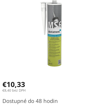
je
0,0
z
5
hviezdičiek.
€10,33
€8,40 bez DPH
Jednotková
Dostupné do 48 hodin
cena: