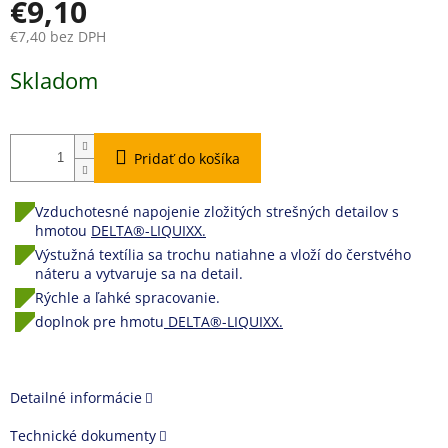
€9,10
€7,40 bez DPH
Jednotková
Skladom
cena:
Pridať do košíka
Vzduchotesné napojenie zložitých strešných detailov s
hmotou
DELTA®-LIQUIXX.
Výstužná textília sa trochu natiahne a vloží do čerstvého
náteru a vytvaruje sa na detail.
Rýchle a ľahké spracovanie.
doplnok pre hmotu
DELTA®-LIQUIXX.
Detailné informácie
Technické dokumenty