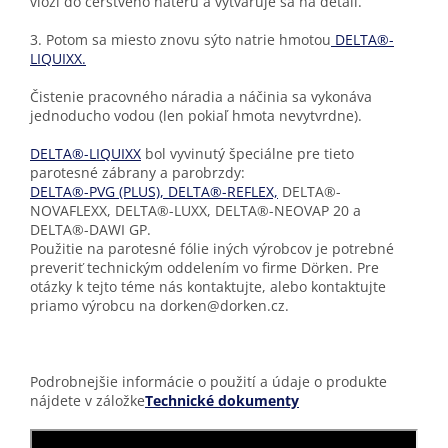
vloží do čerstvého náteru a vytvaruje sa na detail.
3. Potom sa miesto znovu sýto natrie hmotou
DELTA®-
LIQUIXX.
Čistenie pracovného náradia a náčinia sa vykonáva
jednoducho vodou (len pokiaľ hmota nevytvrdne).
DELTA®-LIQUIXX
bol vyvinutý špeciálne pre tieto
parotesné zábrany a parobrzdy:
DELTA®-PVG (PLUS),
DELTA®-REFLEX,
DELTA®-
NOVAFLEXX, DELTA®-LUXX, DELTA®-NEOVAP 20 a
DELTA®-DAWI GP.
Použitie na parotesné fólie iných výrobcov je potrebné
preveriť technickým oddelením vo firme Dörken. Pre
otázky k tejto téme nás kontaktujte, alebo kontaktujte
priamo výrobcu na dorken@dorken.cz.
Podrobnejšie informácie o použití a údaje o produkte
nájdete v záložke
Technické dokumenty