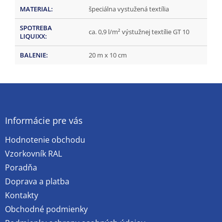
MATERIAL
:
špeciálna vystužená textília
SPOTREBA
ca. 0,9 l/m² výstužnej textílie GT 10
LIQUIXX
:
BALENIE
:
20 m x 10 cm
Z
á
p
ä
Informácie pre vás
t
Hodnotenie obchodu
i
e
Vzorkovník RAL
Poradňa
Doprava a platba
Kontakty
Obchodné podmienky