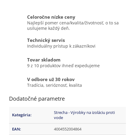
Celoročne nízke ceny
Najlepší pomer cena/kvalita/životnosť, o to sa
usilujeme každý deň.
Technický servis
Individuálny prístup k zákazníkovi
Tovar skladom
9 z 10 produktov ihneď expedujeme
V odbore už 30 rokov
Tradícia, serióznosť, kvalita
Dodatočné parametre
Strecha - Výrobky na izoláciu proti
Kategória
:
vode
EAN
:
4004552004864