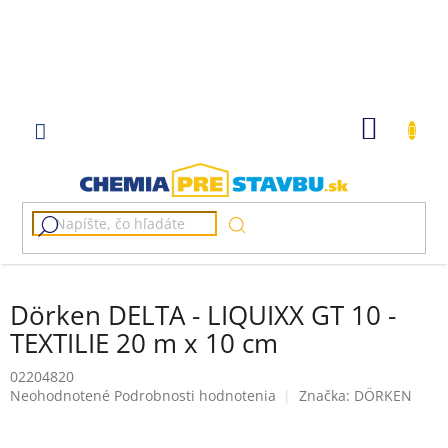
Prejsť
na
obsah
NÁKU
KOŠÍK
Dörken DELTA - LIQUIXX GT 10 -
TEXTILIE 20 m x 10 cm
02204820
Priemerné
Neohodnotené
Podrobnosti hodnotenia
Značka:
DÖRKEN
hodnotenie
produktu