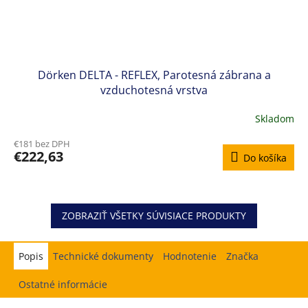
Dörken DELTA - REFLEX, Parotesná zábrana a
vzduchotesná vrstva
Skladom
€181 bez DPH
€222,63
Do košíka
ZOBRAZIŤ VŠETKY SÚVISIACE PRODUKTY
Popis
Hodnotenie
Značka
Ostatné informácie