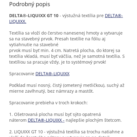
Podrobný popis
DELTA®-LIQUIXX GT 10
- výstužná textília pre
DELTA®-
LIQUIXX.
Textília sa vloží do čerstvo nanesenej hmoty a vytvaruje
sa na stavebný prvok. Presah textílie na fóliu aj
vytiahnutie na stavebné
prvok musí byť min. 4 cm. Natretá plocha, do ktorej sa
textília vkladá, musí byť väčšia, než je samotná textília. S
textíliou sa pracuje vždy, je to systémový prvok!
Spracovanie
DELTA®-LIQUIXX
Podklad musí nosný, čistý (ometený metličkou), suchý až
mierne zavlhnutý, bez námrazy a mastôt.
Spracovanie prebieha v troch krokoch:
1. Ošetrovaná plocha musí byť sýto opatrená
náterom
DELTA®-LIQUIXX -
najlepšie plochým štetcom.
2. LIQUIXX GT 10 - výstužná textília sa trochu natiahne a