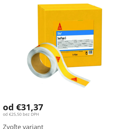
je
0,0
z
5
hviezdičiek.
od
€31,37
od
€25,50
bez DPH
Jednotková
Zvoľte variant
cena: