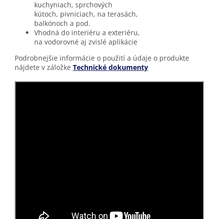
kuchyniach, sprchových
kútoch, pivniciach, na terasách,
balkónoch a pod.
Vhodná do interiéru a exteriéru,
na vodorovné aj zvislé aplikácie
Podrobnejšie informácie o použití a údaje o produkte
nájdete v záložke
Technické dokumenty