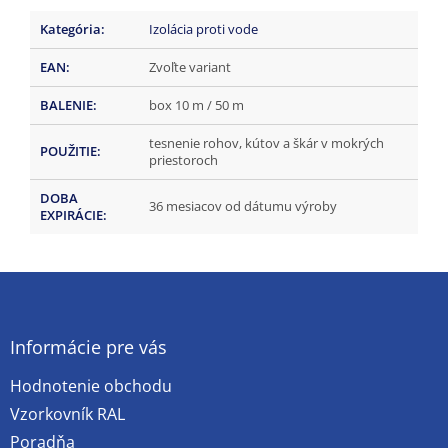
Kategória
:
Izolácia proti vode
EAN
:
Zvoľte variant
BALENIE
:
box 10 m / 50 m
tesnenie rohov, kútov a škár v mokrých
POUŽITIE
:
priestoroch
DOBA
36 mesiacov od dátumu výroby
EXPIRÁCIE
:
Z
á
p
ä
Informácie pre vás
t
Hodnotenie obchodu
i
e
Vzorkovník RAL
Poradňa