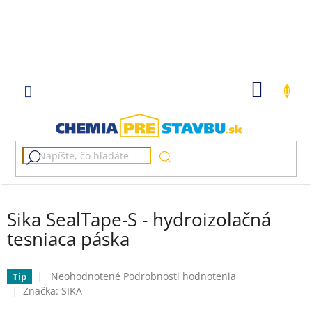
Prejsť
na
obsah
NÁKU
KOŠÍK
Sika SealTape-S - hydroizolačná
tesniaca páska
Priemerné
Neohodnotené
Podrobnosti hodnotenia
Tip
hodnotenie
Značka:
SIKA
produktu