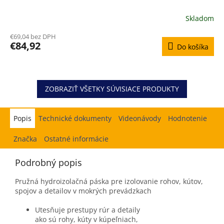
Skladom
Priemerné
hodnotenie
€69,04 bez DPH
produktu
€84,92
Do košíka
je
5,0
z
5
hviezdičiek.
ZOBRAZIŤ VŠETKY SÚVISIACE PRODUKTY
Popis
Hodnotenie
Značka
Ostatné informácie
Podrobný popis
Pružná hydroizolačná páska pre izolovanie rohov, kútov,
spojov a detailov v mokrých prevádzkach
Utesňuje prestupy rúr a detaily
ako sú rohy, kúty v kúpeľniach,