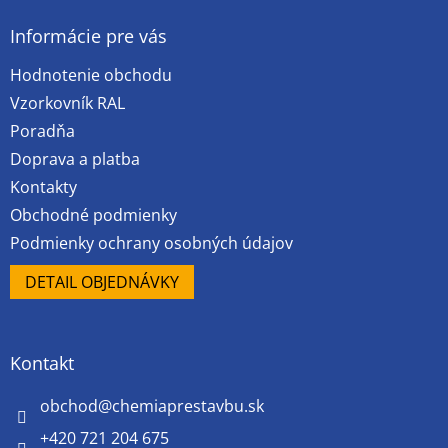
p
ä
Informácie pre vás
t
Hodnotenie obchodu
i
e
Vzorkovník RAL
Poradňa
Doprava a platba
Kontakty
Obchodné podmienky
Podmienky ochrany osobných údajov
DETAIL OBJEDNÁVKY
Kontakt
obchod
@
chemiaprestavbu.sk
+420 721 204 675