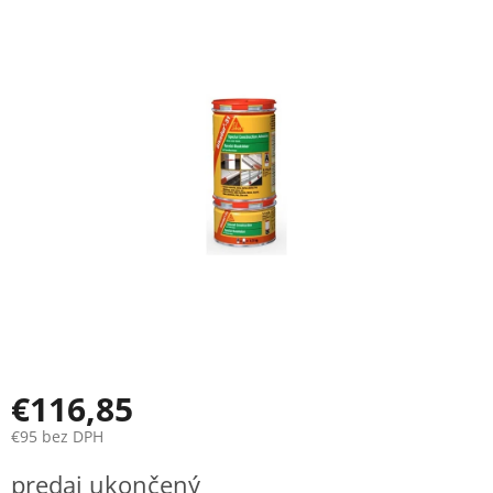
je
0,0
z
5
hviezdičiek.
€116,85
€95 bez DPH
Jednotková
predaj ukončený
cena: