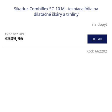
Sikadur-Combiflex SG 10 M - tesniaca fólia na
dilatačné škáry a trhliny
na dopyt
€252 bez DPH
€309,96
DETAIL
Kód:
662202