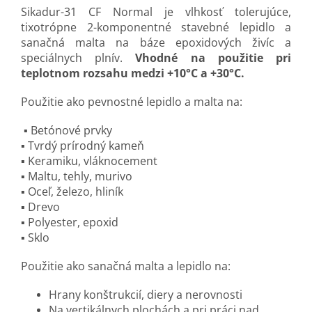
Sikadur-31 CF Normal je vlhkosť tolerujúce,
tixotrópne
2-komponentné stavebné lepidlo a
sanačná
malta na báze epoxidových živíc a
speciálnych plnív.
Vhodné n
a použitie pri
teplotnom rozsahu medzi
+10°C a +30°C.
Použitie a
ko pevnostné lepidlo a malta na:
▪ Betónové prvky
▪ Tvrdý prírodný kameň
▪ Keramiku, vláknocement
▪ Maltu, tehly, murivo
▪ Oceľ, železo, hliník
▪ Drevo
▪ Polyester, epoxid
▪ Sklo
Použitie ako sanačná malta a lepidlo na:
Hrany konštrukcií, d
iery a nerovnosti
Na vertikálnych plochách a pri práci nad