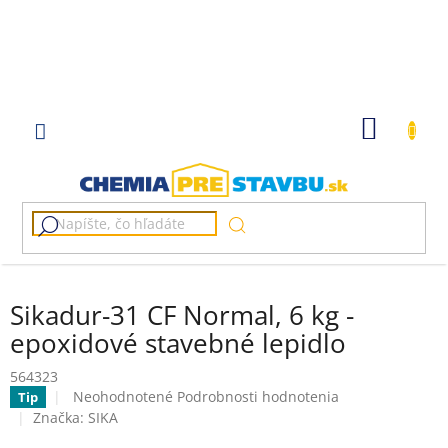
Prejsť
na
obsah
NÁKU
KOŠÍK
Sikadur-31 CF Normal, 6 kg -
epoxidové stavebné lepidlo
564323
Priemerné
Neohodnotené
Podrobnosti hodnotenia
Tip
hodnotenie
Značka:
SIKA
produktu