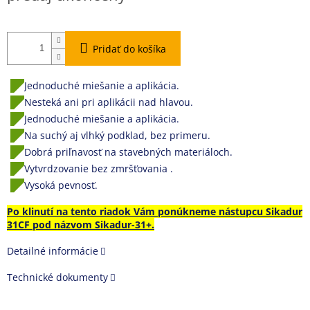
Pridať do košíka
Jednoduché miešanie a aplikácia.
Nesteká ani pri aplikácii nad hlavou.
Jednoduché miešanie a aplikácia.
Na suchý aj vlhký podklad, bez primeru.
Dobrá priľnavosť na stavebných materiáloch.
Vytvrdzovanie bez zmršťovania .
Vysoká pevnosť.
Po klinutí na tento riadok Vám ponúkneme nástupcu Sikadur
31CF pod názvom Sikadur-31+.
Detailné informácie
Technické dokumenty