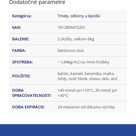
Dodatočné parametre
Kategória
:
Tmely, silikóny a lepidlá
EAN
:
7612895472201
BALENIE
:
2 zložky, celkom 6kg
FARBA
:
betónovo sivá
SPOTREBA
:
~ 1,94kg/m2 na 1mm hrúbky
betón, kameň, keramika, malta,
POUŽITIE
:
tehly, oceľ, hliník, drevo, sklo, atď.
DOBA
145 minút pri +10°C, 35 minút pri
SPRACOVATEĽNOSTI
:
+30°C
DOBA EXPIRÁCIE
:
24 mesiacov od dátumu výroby
Z
á