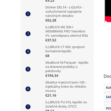
€9,23
Dörken DELTA - LIQUIXX -
vzduchotesné napojenie
náročných detailov
€52,28
iLLBRUCK ME 508 I-
MEMBRANE PRO TwinAktiv
VV, samolepiaca okenná fólia
€37,52
ILLBRUCK CT 600, sprejové
kontaktné lepidlo
€8
SikaBond 54 Parquet - lepidlo
na drevené podlahy a
palubovky
Dod
€194,34
SikaMur-InjectoCream-100 -
injektážny krém do vlhkého
Ka
muriva
€21,16
EA
ILLBRUCK PU 010, lepidlo na
izolačné dosky, ETICS
PO
€8,61