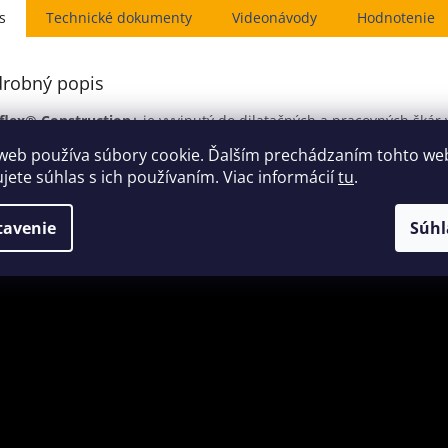
s
Hodnotenie
robný popis
flex® Construction+
je vyvinutý do dilatačných a pracovných škár
web používa súbory cookie. Ďalším prechádzaním tohto we
yvinutý do dilatačných a pracovných škár v betónových fasádach.
ujete súhlas s ich používaním. Viac informácií
tu
.
obnejšie informácie o použití a údaje o produkte nájdete v záložk
tavenie
Súhl