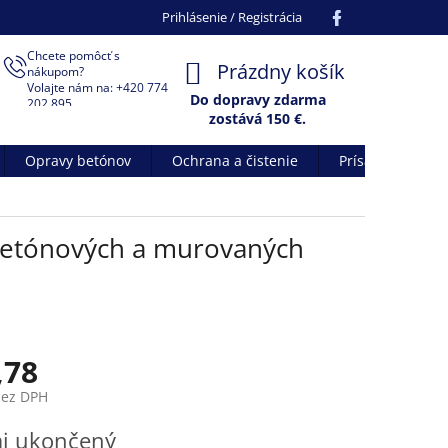
Facebook
Prihlásenie / Registrácia
Chcete pomôcť s
NÁKUPNÝ
Prázdny košík
nákupom?
Volajte nám na: +420 774
KOŠÍK
Do dopravy zdarma
202 895
zostává
150
€.
Opravy betónov
Ochrana a čistenie
Prísady do betó
 betónových a murovaných
,78
bez DPH
ová
aj ukončený