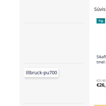
Súvis
Tip
Sikaf
tmel 
Illbruck-pu700
€21,90
€26