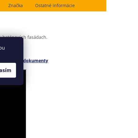
Značka
Ostatné informácie
 v betónových fasádach.
bu
e
Technické dokumenty
asím