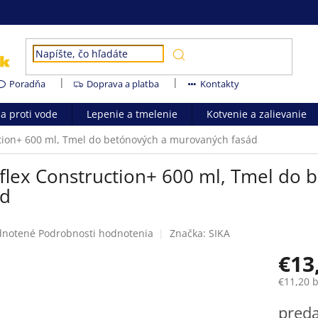
Poradňa
Doprava a platba
Kontakty
ia proti vode
Lepenie a tmelenie
Kotvenie a zalievanie
ction+ 600 ml, Tmel do betónových a murovaných fasád
aflex Construction+ 600 ml, Tmel do
ád
rné
notené
Podrobnosti hodnotenia
Značka:
SIKA
enie
€13
tu
€11,20 
Jednotk
pred
cena: