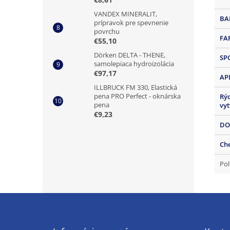
VANDEX MINERALIT,
BA
prípravok pre spevnenie
povrchu
FA
€55,10
Dörken DELTA - THENE,
SP
samolepiaca hydroizolácia
€97,17
AP
ILLBRUCK FM 330, Elastická
pena PRO Perfect - oknárska
Rýc
pena
vy
€9,23
DO
Ch
Pol
Z
á
p