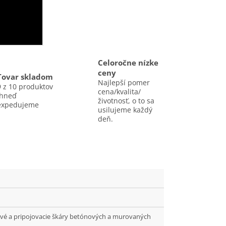
Celoročne nízke
ceny
Tovar skladom
Najlepší pomer
9 z 10 produktov
cena/kvalita/
ihneď
životnosť, o to sa
expedujeme
usilujeme každý
deň.
livé a pripojovacie škáry betónových a murovaných