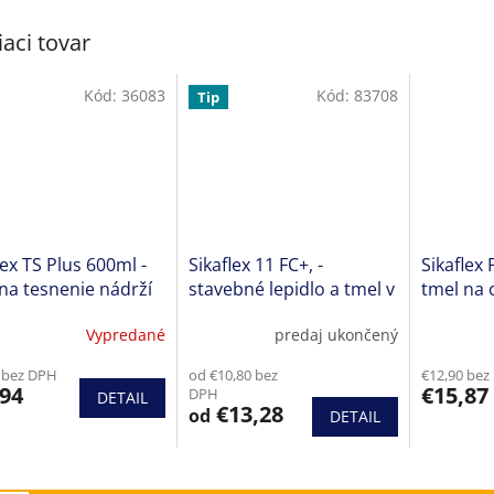
iaci tovar
Kód:
36083
Kód:
83708
Tip
lex TS Plus 600ml -
Sikaflex 11 FC+, -
Sikaflex 
na tesnenie nádrží
stavebné lepidlo a tmel v
tmel na 
jednom
namáhan
Vypredané
predaj ukončený
Priemerné
Priemern
hodnotenie
hodnoten
 bez DPH
od €10,80 bez
€12,90 bez
produktu
produktu
,94
€15,87
DPH
DETAIL
je
je
€13,28
od
DETAIL
4,4
4,0
z
z
5
5
hviezdičiek.
hviezdičie