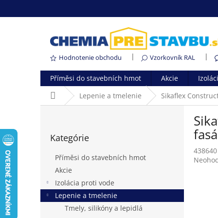
Prejsť
na
obsah
Hodnotenie obchodu
Vzorkovník RAL
Příměsi do stavebních hmot
Akcie
Izolác
Domov
Lepenie a tmelenie
Sikaflex Constru
B
Sik
o
Preskočiť
č
fas
Kategórie
kategórie
n
438640
ý
Příměsi do stavebních hmot
Prieme
Neohod
p
hodnot
Akcie
a
produk
Izolácia proti vode
n
je
e
Lepenie a tmelenie
0,0
l
z
Tmely, silikóny a lepidlá
5