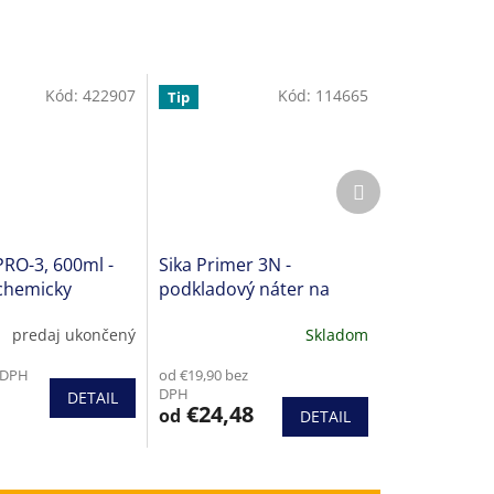
Kód:
422907
Kód:
114665
Tip
Ďalší
produkt
PRO-3, 600ml -
Sika Primer 3N -
chemicky
podkladový náter na
é škáry
pórovité podklady a kovy
predaj ukončený
Skladom
é
ie
 DPH
od €19,90 bez
DPH
DETAIL
€24,48
od
DETAIL
k.