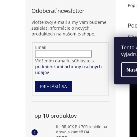
Popi
Odoberať newsletter
Vložte svoj e-mail a my Vám budeme
Pod
zasielať informácie o nových
produktoch na našom e-shope.
Sika
Přihlášení
Tento 
Email
Je v
k
vyjadr
odběru
Podr
Vložením e-mailu súhlasíte s
novinek
podmienkami ochrany osobných
Nas
údajov
PRIHLÁSIŤ SA
Top 10 produktov
ILLBRUCK PU 700, lepidlo na
drevo a kameň D4