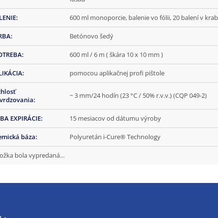
LENIE
:
600 ml monoporcie, balenie vo fólii, 20 balení v krab
RBA
:
Betónovo šedý
OTREBA
:
600 ml / 6 m ( škára 10 x 10 mm )
LIKÁCIA
:
pomocou aplikačnej profi pištole
hlosť
~ 3 mm/24 hodín (23 °C / 50% r.v.v.) (CQP 049-2)
tvrdzovania
:
BA EXPIRÁCIE
:
15 mesiacov od dátumu výroby
emická báza
:
Polyuretán i-Cure® Technology
ožka bola vypredaná…