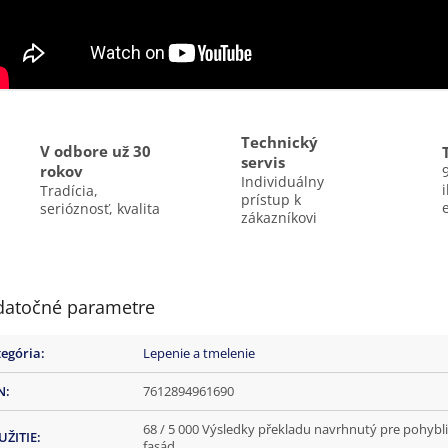
Technický
V odbore už 30
servis
rokov
Individuálny
Tradícia,
prístup k
serióznosť, kvalita
zákazníkovi
atočné parametre
tegória
:
Lepenie a tmelenie
N
:
7612894961690
68 / 5 000 Výsledky překladu navrhnutý pre pohyb
UŽITIE
:
fasád