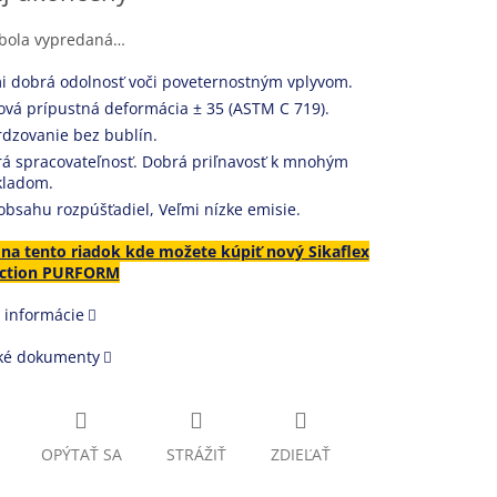
 bola vypredaná…
i dobrá odolnosť voči poveternostným vplyvom.
ová prípustná deformácia ± 35 (ASTM C 719).
rdzovanie bez bublín.
á spracovateľnosť. Dobrá priľnavosť k mnohým
kladom.
obsahu rozpúšťadiel, Veľmi nízke emisie.
e na tento riadok kde možete kúpiť nový Sikaflex
uction PURFORM
 informácie
ké dokumenty
OPÝTAŤ SA
STRÁŽIŤ
ZDIEĽAŤ