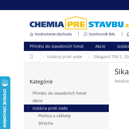
Prejsť
na
obsah
Hodnotenie obchodu
Vzorkovník RAL
Příměsi do stavebních hmot
Akcie
Izolác
Domov
Izolácia proti vode
Sikagard 700 S, 2
B
Sik
o
Preskočiť
č
Kategórie
Prieme
Neohod
kategórie
n
hodnot
ý
produk
Příměsi do stavebních hmot
p
je
Akcie
a
0,0
Izolácia proti vode
z
n
5
e
Pivnica a základy
hviezdi
l
Strecha