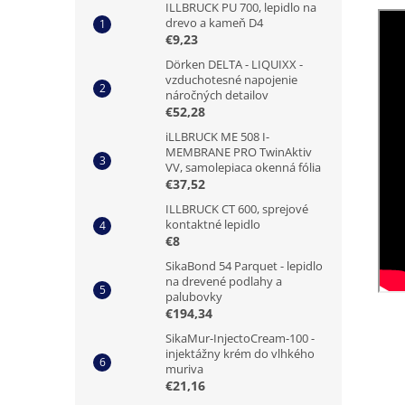
ILLBRUCK PU 700, lepidlo na
drevo a kameň D4
€9,23
Dörken DELTA - LIQUIXX -
vzduchotesné napojenie
náročných detailov
€52,28
iLLBRUCK ME 508 I-
MEMBRANE PRO TwinAktiv
VV, samolepiaca okenná fólia
€37,52
ILLBRUCK CT 600, sprejové
kontaktné lepidlo
€8
SikaBond 54 Parquet - lepidlo
na drevené podlahy a
palubovky
€194,34
SikaMur-InjectoCream-100 -
injektážny krém do vlhkého
muriva
€21,16