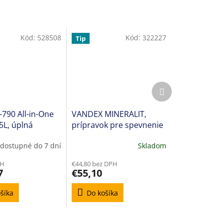
Kód:
528508
Kód:
322227
Tip
Ďalší
produkt
-790 All-in-One
VANDEX MINERALIT,
5L, úplná
prípravok pre spevnenie
 povrchov
povrchu
dostupné do 7 dní
Skladom
PH
€44,80 bez DPH
7
€55,10
šíka
Do košíka