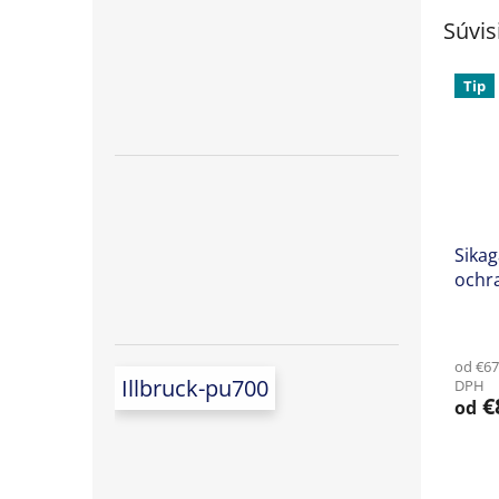
Súvis
Tip
Sikag
ochr
vonka
Priem
hodno
od €67
produ
Illbruck-pu700
DPH
je
€
od
4,6
z
5
hviezd