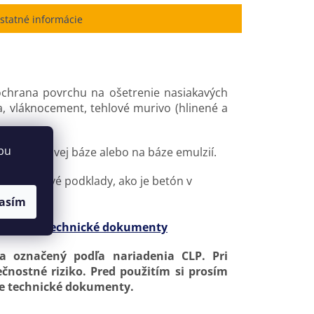
statné informácie
chrana povrchu na ošetrenie nasiakavých
, vláknocement, tehlové murivo (hlinené a
bu
zpúšťadlovej báze alebo na báze emulzií.
e) na savé podklady, ako je betón v
asím
v záložke
Technické dokumenty
 a označený podľa nariadenia CLP. Pri
nostné riziko. Pred použitím si prosím
žke technické dokumenty.