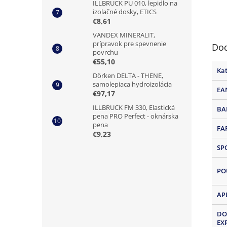
ILLBRUCK PU 010, lepidlo na
izolačné dosky, ETICS
€8,61
VANDEX MINERALIT,
prípravok pre spevnenie
Dod
povrchu
€55,10
Ka
Dörken DELTA - THENE,
samolepiaca hydroizolácia
EA
€97,17
ILLBRUCK FM 330, Elastická
BA
pena PRO Perfect - oknárska
pena
FA
€9,23
SP
PO
AP
DO
EX