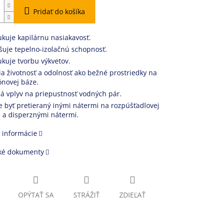
Pridať do košíka
kuje kapilárnu nasiakavosť.
šuje tepelno-izolačnú schopnosť.
kuje tvorbu výkvetov.
ia životnosť a odolnosť ako bežné prostriedky na
kónovej báze.
 vplyv na priepustnosť vodných pár.
 byť pretieraný inými nátermi na rozpúšťadlovej
 a disperznými nátermi.
 informácie
ké dokumenty
OPÝTAŤ SA
STRÁŽIŤ
ZDIEĽAŤ