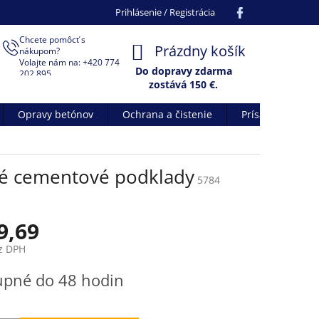
Facebook
Prihlásenie / Registrácia
Chcete pomôcť s
NÁKUPNÝ
Prázdny košík
nákupom?
Volajte nám na: +420 774
KOŠÍK
Do dopravy zdarma
202 895
zostává
150
€.
Opravy betónov
Ochrana a čistenie
Prísady do betó
avé cementové podklady
5784
9,69
z DPH
ová
upné do 48 hodin