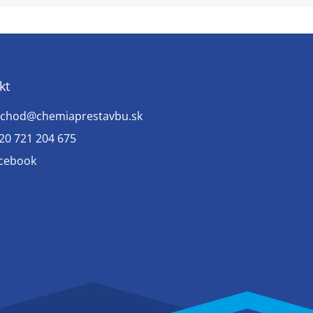
kt
chod
@
chemiaprestavbu.sk
20 721 204 675
cebook