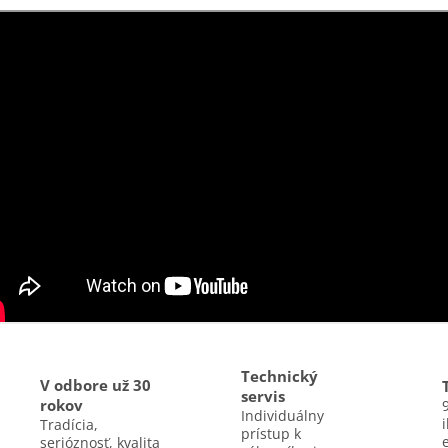
Technický
V odbore už 30
servis
rokov
Individuálny
Tradícia,
prístup k
serióznosť, kvalita