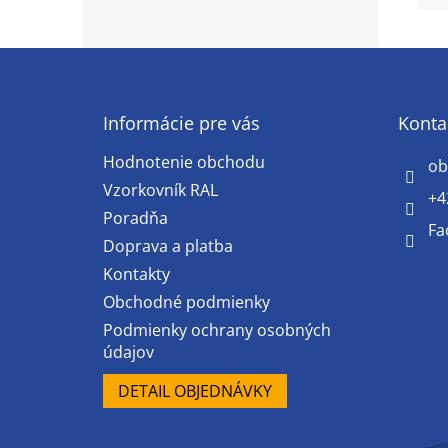
Z
á
p
ä
Informácie pre vás
Konta
t
Hodnotenie obchodu
i
ob
e
Vzorkovník RAL
+4
Poradňa
Fa
Doprava a platba
Kontakty
Obchodné podmienky
Podmienky ochrany osobných
údajov
DETAIL OBJEDNÁVKY