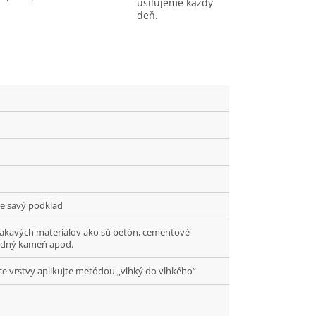
usilujeme každý
deň.
ne savý podklad
akavých materiálov ako sú betón, cementové
rodný kameň apod.
e vrstvy aplikujte metódou „vlhký do vlhkého“