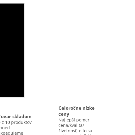
Celoročne nízke
ceny
Tovar skladom
Najlepší pomer
9 z 10 produktov
cena/kvalita/
ihneď
životnosť, o to sa
expedujeme