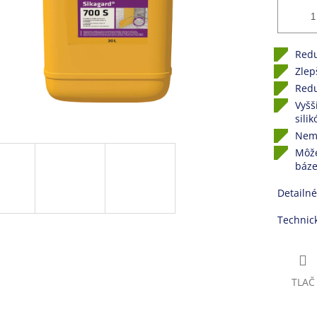
Redu
Zlep
Redu
Vyšš
sili
Nemá
Môže
báze
Detailné
Technic
TLAČ