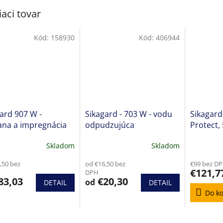
iaci tovar
Kód:
158930
Kód:
406944
ard 907 W -
Sikagard - 703 W - vodu
Sikagard
ana a impregnácia
odpudzujúca
Protect, 
jšej dlažby
impregnácia fasád
ochrana
Skladom
Skladom
erné
Priemerné
tenie
hodnotenie
,50 bez
od €16,50 bez
€99 bez D
ktu
produktu
€121,7
DPH
je
83,03
€20,30
od
DETAIL
DETAIL
4,7
Do ko
z
5
ičiek.
hviezdičiek.