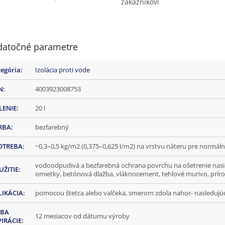
zákazníkovi
atočné parametre
tegória
:
Izolácia proti vode
N
:
4003923008753
LENIE
:
20 l
RBA
:
bezfarebný
OTREBA
:
~0,3–0,5 kg/m2 (0,375–0,625 l/m2) na vrstvu náteru pre normál
vodoodpudivá a bezfarebná ochrana povrchu na ošetrenie nasi
UŽITIE
:
omietky, betónová dlažba, vláknocement, tehlové murivo, prí
LIKÁCIA
:
pomocou štetca alebo valčeka, smerom zdola nahor- nasledujúc
BA
12 mesiacov od dátumu výroby
PIRÁCIE
: