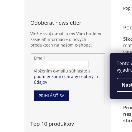
Popi
Odoberať newsletter
Pod
Vložte svoj e-mail a my Vám budeme
Sik
zasielať informácie o nových
produktoch na našom e-shope.
mat
váp
Přihlášení
Email
Tento 
k
Môž
odběru
vyjadr
Vložením e-mailu súhlasíte s
novinek
Mož
podmienkami ochrany osobných
údajov
sta
Nas
Pod
PRIHLÁSIŤ SA
Pro
nes
sta
Top 10 produktov