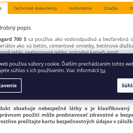
s
Hodnotenie
Značka
O
robný popis
agard 700 S
sa používa ako vodoodpudivá a bezfarebná o
eriálov ako sú betón, cementové omietky, betónová dlažba
enné tehly, neglazované tehly), prírodný kameň apod.
web používa súbory cookie. Ďalším prechádzaním tohto we
e byť použitý ako hydrofóbna penetrácia pod nátermi na ro
ujete súhlas s ich používaním. Viac informácií
tu
.
no použiť ako hydrofóbna impregnácia (hydrofóbne ošetreni
vebníctve alebo pre stavebné betónové konštrukcie.
tavenie
Súhl
robnejšie informácie o použití a údaje o produkte nájdete 
dukt obsahuje nebezpečné látky a je klasifikovaný
právnom použití môže predstavovať zdravotné a bezpeč
rostlivo prečítajte kartu bezpečnostných údajov v zálo