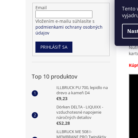
Přihlášení
Email
Tento 
k
vyjadr
Pod
odběru
Vložením e-mailu súhlasíte s
novinek
podmienkami ochrany osobných
Tran
Nas
údajov
Inje
PRIHLÁSIŤ SA
Nutn
kart
Kúpt
Top 10 produktov
ILLBRUCK PU 700, lepidlo na
drevo a kameň D4
€9,23
Dörken DELTA - LIQUIXX -
vzduchotesné napojenie
náročných detailov
€52,28
iLLBRUCK ME 508 I-
MEMBRANE PRO TwinAktiv