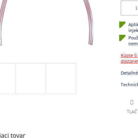
Apli
inje
Použ
nemo
Kúpte 5 
dostanet
Detailné
Technic
TLAČ
iaci tovar