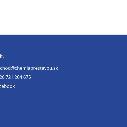
kt
chod
@
chemiaprestavbu.sk
20 721 204 675
cebook