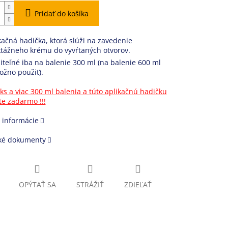
Pridať do košíka
kačná hadička, ktorá slúži na zavedenie
ktážneho krému do vyvŕtaných otvorov.
iteľné iba na balenie 300 ml (na balenie 600 ml
žno použiť).
ks a viac 300 ml balenia a túto aplikačnú hadičku
e zadarmo !!!
 informácie
ké dokumenty
OPÝTAŤ SA
STRÁŽIŤ
ZDIEĽAŤ