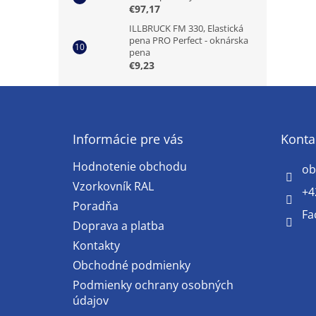
€97,17
ILLBRUCK FM 330, Elastická
pena PRO Perfect - oknárska
pena
€9,23
Z
á
p
ä
Informácie pre vás
Konta
t
Hodnotenie obchodu
i
ob
e
Vzorkovník RAL
+4
Poradňa
Fa
Doprava a platba
Kontakty
Obchodné podmienky
Podmienky ochrany osobných
údajov