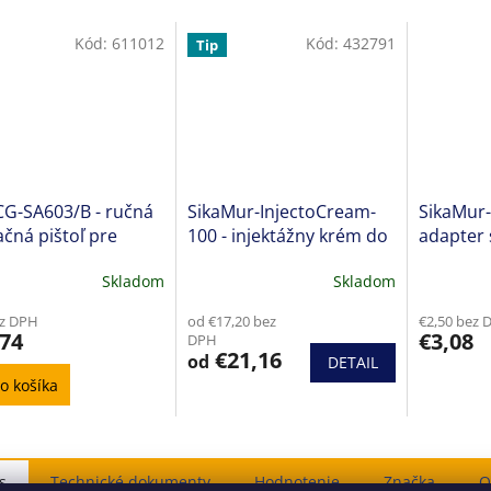
Kód:
611012
Kód:
432791
Tip
CG-SA603/B - ručná
SikaMur-InjectoCream-
SikaMur
ačná pištoľ pre
100 - injektážny krém do
adapter 
porcie 600 ml a
vlhkého muriva
nadstave
Skladom
Skladom
še 300 ml
600 ml
Priemerné
hodnotenie
ez DPH
od €17,20 bez
€2,50 bez 
produktu
,74
€3,08
DPH
je
€21,16
od
DETAIL
4,5
o košíka
z
5
hviezdičiek.
s
Hodnotenie
Značka
O