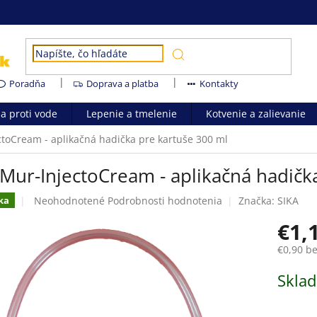
Poradňa
Doprava a platba
Kontakty
ia proti vode
Lepenie a tmelenie
Kotvenie a zalievanie
ctoCream - aplikačná hadička pre kartuše 300 ml
aMur-InjectoCream - aplikačná hadičk
Priemerné
Neohodnotené
Podrobnosti hodnotenia
Značka:
SIKA
ka
hodnotenie
€1,
produktu
je
€0,90 b
0,0
z
Jednotk
Skla
5
cena:
hviezdičiek.