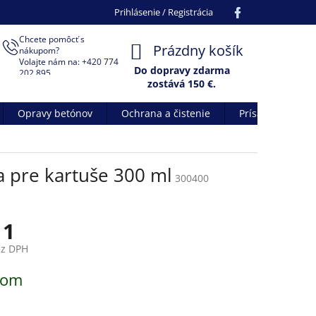
Facebook
Prihlásenie / Registrácia
Chcete pomôcť s
NÁKUPNÝ
Prázdny košík
nákupom?
Volajte nám na: +420 774
KOŠÍK
Do dopravy zdarma
202 895
zostává
150
€.
Opravy betónov
Ochrana a čistenie
Prísady do betó
a pre kartuše 300 ml
300400
11
ez DPH
ová
dom