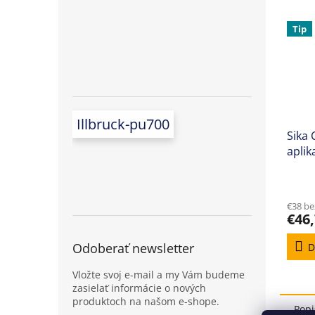
Tip
Illbruck-pu700
Sika 
aplik
mono
kartu
€38 b
€46
Odoberať newsletter
D
Vložte svoj e-mail a my Vám budeme
zasielať informácie o nových
produktoch na našom e-shope.
Popi