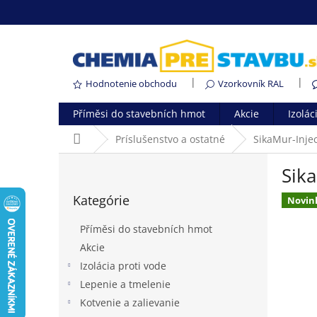
Prejsť
na
obsah
Hodnotenie obchodu
Vzorkovník RAL
Příměsi do stavebních hmot
Akcie
Izolác
Domov
Príslušenstvo a ostatné
SikaMur-Inje
B
Sik
o
Preskočiť
č
Kategórie
kategórie
Novin
n
ý
Příměsi do stavebních hmot
p
Akcie
a
Izolácia proti vode
n
e
Lepenie a tmelenie
l
Kotvenie a zalievanie