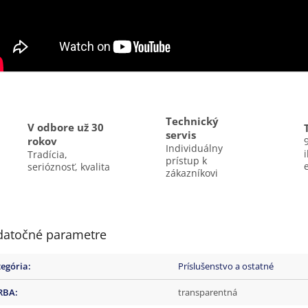
Technický
V odbore už 30
servis
rokov
Individuálny
Tradícia,
prístup k
serióznosť, kvalita
zákazníkovi
atočné parametre
tegória
:
Príslušenstvo a ostatné
RBA
:
transparentná