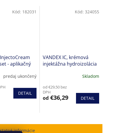
Kód:
182031
Kód:
324055
-InjectoCream
VANDEX IC, krémová
set - aplikačný
injektážna hydroizolácia
c pre balenie
predaj ukončený
Skladom
DPH
od €29,50 bez
DPH
DETAIL
€36,29
od
DETAIL
statné informácie