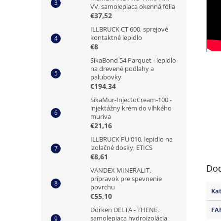
VV, samolepiaca okenná fólia
€37,52
ILLBRUCK CT 600, sprejové
kontaktné lepidlo
€8
SikaBond 54 Parquet - lepidlo
na drevené podlahy a
palubovky
€194,34
SikaMur-InjectoCream-100 -
injektážny krém do vlhkého
muriva
€21,16
ILLBRUCK PU 010, lepidlo na
izolačné dosky, ETICS
€8,61
Dod
VANDEX MINERALIT,
prípravok pre spevnenie
povrchu
Ka
€55,10
FA
Dörken DELTA - THENE,
samolepiaca hydroizolácia