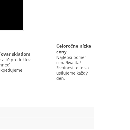
Celoročne nízke
ceny
Tovar skladom
Najlepší pomer
9 z 10 produktov
cena/kvalita/
ihneď
životnosť, o to sa
expedujeme
usilujeme každý
deň.