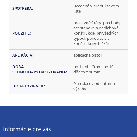
uvedená v produktovom
SPOTREBA
:
liste
pracovné škáry, prechody
cez stenové a podlahové
POUŽITIE
:
konštrukcie, pri všetkých
typoch penetrácie a
konštrukčných škár
APLIKÁCIA
:
aplikačná pištoľ
DOBA
po 1 dni = 2mm, po 10
SCHNUTIA/VYTVRDZOVANIA
:
dňoch = 10mm
9 mesiacov od dátumu
DOBA EXPIRÁCIE
:
výroby
Z
á
p
ä
Informácie pre vás
t