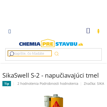
Prejsť
na
obsah
NÁKU
KOŠÍK
SikaSwell S-2 - napučiavajúci tmel
Priemerné
2 hodnotenia
Podrobnosti hodnotenia
Značka:
SIKA
Tip
hodnotenie
produktu
je
5,0
z