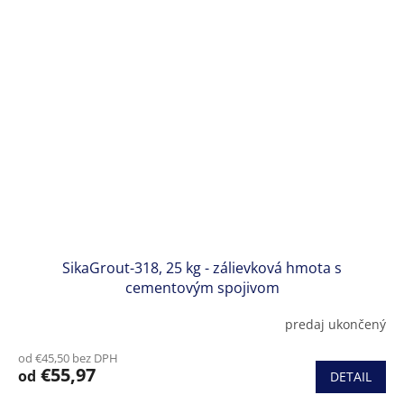
SikaGrout-318, 25 kg - zálievková hmota s
cementovým spojivom
predaj ukončený
od €45,50 bez DPH
€55,97
od
DETAIL