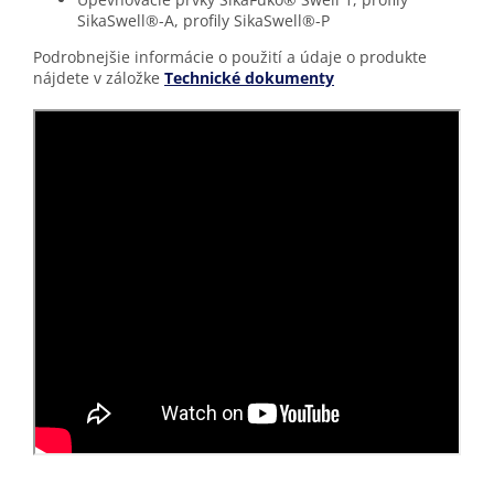
SikaSwell®-A, profily SikaSwell®-P
Podrobnejšie informácie o použití a údaje o produkte
nájdete v záložke
Technické dokumenty