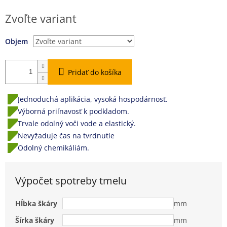
Jednotková
Zvoľte variant
cena:
Objem
Pridať do košíka
Jednoduchá aplikácia, vysoká hospodárnosť.
Výborná priľnavosť k podkladom.
Trvale odolný voči vode a elastický.
Nevyžaduje čas na tvrdnutie
Odolný chemikáliám.
Výpočet spotreby tmelu
Hĺbka škáry
mm
Šírka škáry
mm