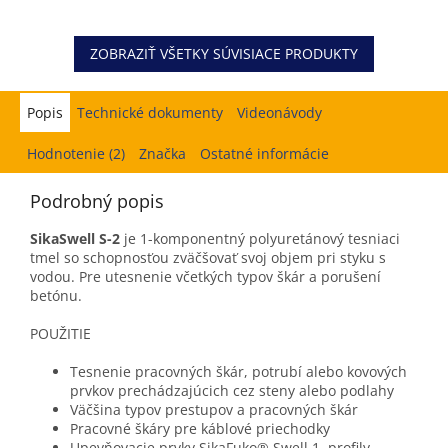
ZOBRAZIŤ VŠETKY SÚVISIACE PRODUKTY
Popis
Hodnotenie (2)
Značka
Ostatné informácie
Podrobný popis
SikaSwell S-2
je 1-komponentný polyuretánový tesniaci
tmel so schopnosťou zväčšovať svoj objem pri styku s
vodou. Pre utesnenie včetkých typov škár a porušení
betónu.
POUŽITIE
Tesnenie pracovných škár, potrubí alebo kovových
prvkov prechádzajúcich cez steny alebo podlahy
Väčšina typov prestupov a pracovných škár
Pracovné škáry pre káblové priechodky
Upevňovacie prvky SikaFuko® Swell 1, profily