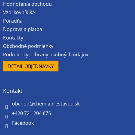
Hodnotenie obchodu
i
e
Vzorkovník RAL
Poradňa
Doprava a platba
Kontakty
Obchodné podmienky
Podmienky ochrany osobných údajov
DETAIL OBJEDNÁVKY
Kontakt
obchod
@
chemiaprestavbu.sk
+420 721 204 675
Facebook