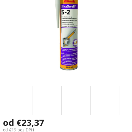
5
hviezdičiek.
od
€23,37
od
€19
bez DPH