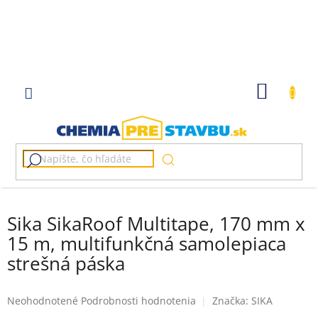
Prejsť
na
obsah
NÁKU
KOŠÍK
Sika SikaRoof Multitape, 170 mm x
15 m, multifunkčná samolepiaca
strešná páska
Priemerné
Neohodnotené
Podrobnosti hodnotenia
Značka:
SIKA
hodnotenie