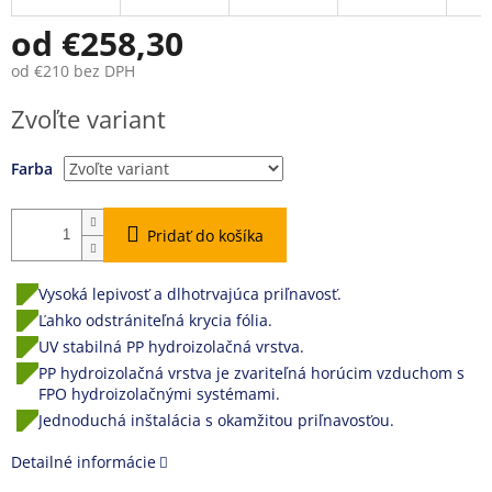
od
€258,30
od
€210
bez DPH
Jednotková
Zvoľte variant
cena:
Farba
Pridať do košíka
Vysoká lepivosť a dlhotrvajúca priľnavosť.
Ľahko odstrániteľná krycia fólia.
UV stabilná PP hydroizolačná vrstva.
PP hydroizolačná vrstva je zvariteľná horúcim vzduchom s
FPO hydroizolačnými systémami.
Jednoduchá inštalácia s okamžitou priľnavosťou.
Detailné informácie