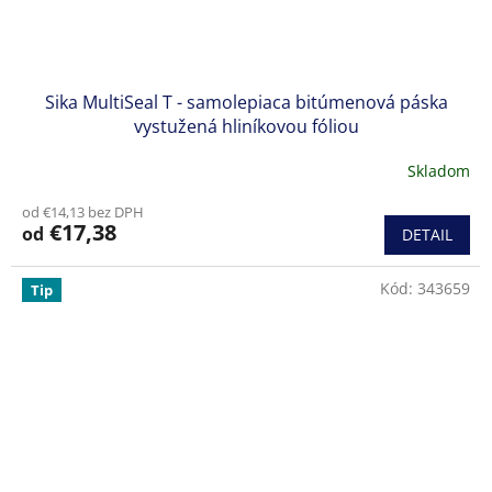
Sika MultiSeal T - samolepiaca bitúmenová páska
vystužená hliníkovou fóliou
Skladom
Priemerné
hodnotenie
od €14,13 bez DPH
produktu
€17,38
od
DETAIL
je
5,0
z
Kód:
343659
Tip
5
hviezdičiek.