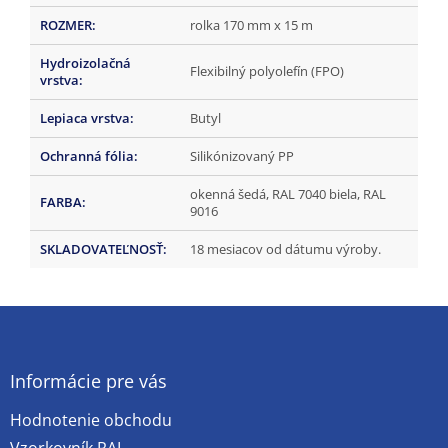
ROZMER
:
rolka 170 mm x 15 m
Hydroizolačná
Flexibilný polyolefín (FPO)
vrstva
:
Lepiaca vrstva
:
Butyl
Ochranná fólia
:
Silikónizovaný PP
okenná šedá, RAL 7040 biela, RAL
FARBA
:
9016
SKLADOVATEĽNOSŤ
:
18 mesiacov od dátumu výroby.
Z
á
p
ä
Informácie pre vás
t
Hodnotenie obchodu
i
e