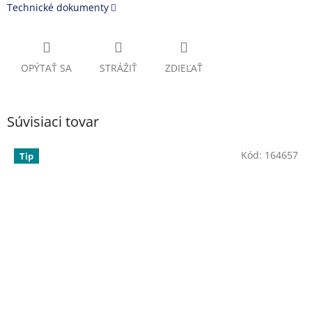
Technické dokumenty
OPÝTAŤ SA
STRÁŽIŤ
ZDIEĽAŤ
Súvisiaci tovar
Kód:
164657
Tip