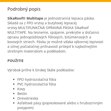
Podrobný popis
SikaRoof® Multitape
je jednostranná lepiaca páska.
Skladá sa z FPO vrstvy a butylovej lepiacej
vrstvy.MULTIFUNKČNÁ OPRAVNÁ PÁSKA SikaRoof
MULTITAPE. Na tesnenie, spájanie, prekrytie a dočasnú
opravu jednoplášťových fóliových, bitúmenových a
kovových striech. Pásku je možné vďaka výbornej lepivosti
a silnej počiatočnej priľnavosti prilepiť k najbežnejším
strešným materiálom a podkladom.
POUŽITIE
Výrobok priľne k širokej škále podkladov:
FPO hydroizolačná fólia
PVC hydroizolačná fólia
Kovy
Betón
Drevotrieska
Asfaltové pásy (popieskované alebo s hrubozrnným
posypom)