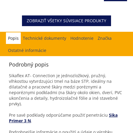
ZOBRAZIŤ VŠETKY SÚVISIACE PRODUKTY
Popis
Hodnotenie
Značka
Ostatné informácie
Podrobný popis
Sikaflex AT- Connection je jednozložkový, pružný,
vlhkosťou vytvrdzujúci tmel na báze STP, ideálny na
dilatačné a pracovné škáry medzi poréznymi a
neporéznymi podkladmi (na škáry okolo okien, dverí, PVC
ukončenia a detaily, hydroizolačné fólie a iné stavebné
prvky).
Pre savé podklady odporúčame použiť penetráciu
Sika
Primer 3 N
.
Podrobnejšie informácie o použití a údaje o výrobku