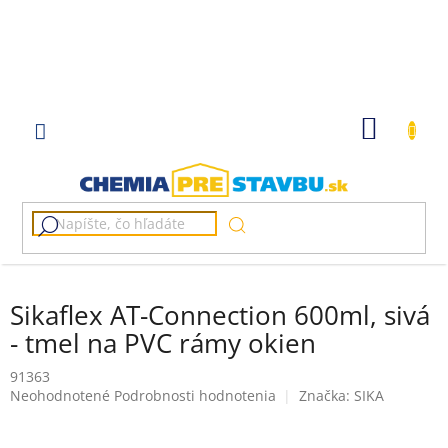
Prejsť
na
obsah
NÁKU
KOŠÍK
Sikaflex AT-Connection 600ml, sivá
- tmel na PVC rámy okien
91363
Priemerné
Neohodnotené
Podrobnosti hodnotenia
Značka:
SIKA
hodnotenie
produktu