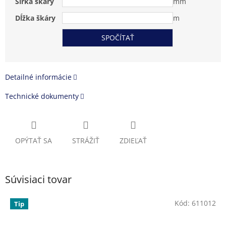
Šírka škáry
mm
Dĺžka škáry
m
Detailné informácie
Technické dokumenty
OPÝTAŤ SA
STRÁŽIŤ
ZDIEĽAŤ
Súvisiaci tovar
Kód:
611012
Tip