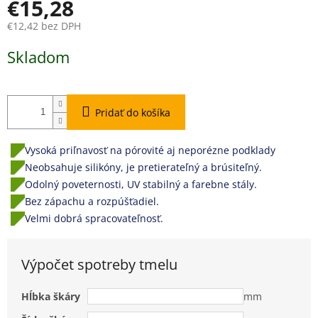
€15,28
€12,42 bez DPH
Jednotková
Skladom
cena:
Pridať do košíka
Vysoká priľnavosť na pórovité aj neporézne podklady
Neobsahuje silikóny, je pretierateľný a brúsiteľný.
Odolný poveternosti, UV stabilný a farebne stály.
Bez zápachu a rozpúšťadiel.
Velmi dobrá spracovateľnosť.
Výpočet spotreby tmelu
Hĺbka škáry
mm