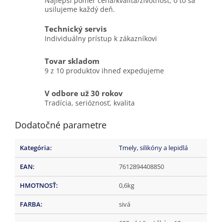
Najlepší pomer cena/kvalita/životnosť, o to sa
usilujeme každý deň.
Technický servis
Individuálny prístup k zákazníkovi
Tovar skladom
9 z 10 produktov ihneď expedujeme
V odbore už 30 rokov
Tradícia, serióznosť, kvalita
Dodatočné parametre
Kategória
:
Tmely, silikóny a lepidlá
EAN
:
7612894408850
HMOTNOSŤ
:
0,6kg
FARBA
:
sivá