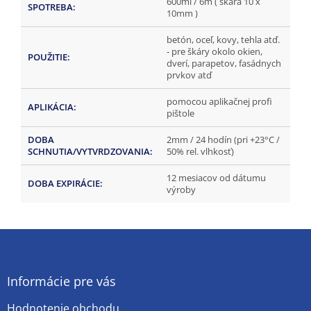
600ml / 6m ( škára 10 x
SPOTREBA
:
10mm )
betón, oceľ, kovy, tehla atď.
- pre škáry okolo okien,
POUŽITIE
:
dverí, parapetov, fasádnych
prvkov atď
pomocou aplikačnej profi
APLIKÁCIA
:
pištole
DOBA
2mm / 24 hodín (pri +23°C /
SCHNUTIA/VYTVRDZOVANIA
:
50% rel. vlhkosť)
12 mesiacov od dátumu
DOBA EXPIRÁCIE
:
výroby
Z
á
p
ä
Informácie pre vás
t
Hodnotenie obchodu