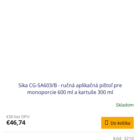
Sika CG-SA603/B - ručná aplikačná pištoľ pre
monoporcie 600 ml a kartuše 300 ml
Skladom
€38 bez DPH
€46,74
Do košíka
Kód:
3210