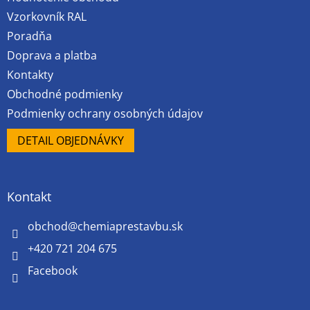
i
e
Vzorkovník RAL
Poradňa
Doprava a platba
Kontakty
Obchodné podmienky
Podmienky ochrany osobných údajov
DETAIL OBJEDNÁVKY
Kontakt
obchod
@
chemiaprestavbu.sk
+420 721 204 675
Facebook