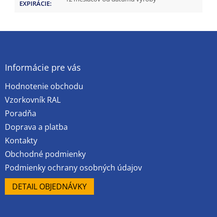
EXPIRÁCIE
:
Z
á
p
ä
Informácie pre vás
t
Hodnotenie obchodu
i
e
Vzorkovník RAL
Poradňa
Doprava a platba
Kontakty
Obchodné podmienky
Podmienky ochrany osobných údajov
DETAIL OBJEDNÁVKY