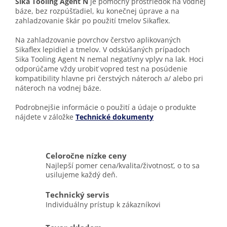
Sika Tooling Agent N
je pomocný prostriedok na vodnej
báze, bez rozpúšťadiel, ku konečnej úprave a na
zahladzovanie škár po použití tmelov Sikaflex.
Na zahladzovanie povrchov čerstvo aplikovaných
Sikaflex lepidiel a tmelov. V odskúšaných prípadoch
Sika Tooling Agent N nemal negatívny vplyv na lak. Hoci
odporúčame vždy urobiť vopred test na posúdenie
kompatibility hlavne pri čerstvých náteroch a/ alebo pri
náteroch na vodnej báze.
Podrobnejšie informácie o použití a údaje o produkte
nájdete v záložke
Technické dokumenty
Celoročne nízke ceny
Najlepší pomer cena/kvalita/životnosť, o to sa
usilujeme každý deň.
Technický servis
Individuálny prístup k zákazníkovi