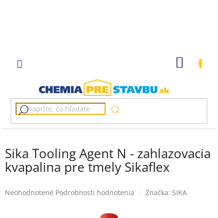
Prejsť
na
obsah
NÁKU
KOŠÍK
Sika Tooling Agent N - zahlazovacia
kvapalina pre tmely Sikaflex
Priemerné
Neohodnotené
Podrobnosti hodnotenia
Značka:
SIKA
hodnotenie
produktu