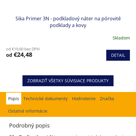
Sika Primer 3N - podkladový náter na pórovité
podklady a kovy
Skladom
od €19,90 bez DPH
€24,48
od
DETAIL
ZOBRAZIŤ VŠETKY SÚVISIACE PRODUKTY
Popis
Hodnotenie
Značka
Ostatné informácie
Podrobný popis