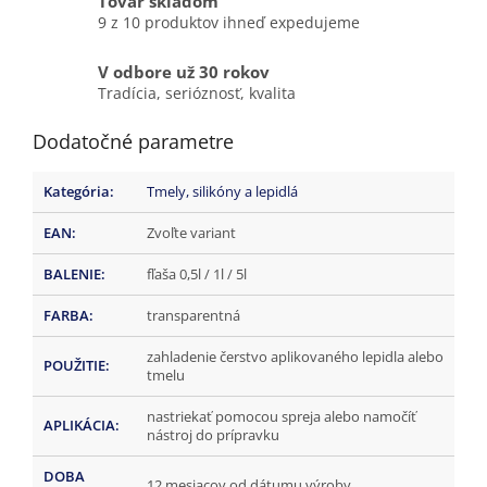
Tovar skladom
9 z 10 produktov ihneď expedujeme
V odbore už 30 rokov
Tradícia, serióznosť, kvalita
Dodatočné parametre
Kategória
:
Tmely, silikóny a lepidlá
EAN
:
Zvoľte variant
BALENIE
:
fľaša 0,5l / 1l / 5l
FARBA
:
transparentná
zahladenie čerstvo aplikovaného lepidla alebo
POUŽITIE
:
tmelu
nastriekať pomocou spreja alebo namočíť
APLIKÁCIA
:
nástroj do prípravku
DOBA
12 mesiacov od dátumu výroby