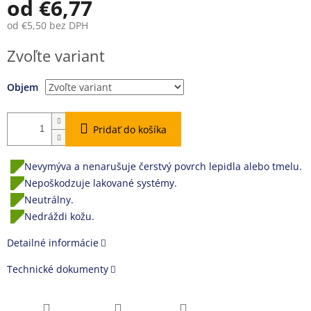
od
€6,77
od
€5,50
bez DPH
Jednotková
Zvoľte variant
cena:
Objem
Pridať do košíka
Nevymýva a nenarušuje čerstvý povrch lepidla alebo tmelu.
Nepoškodzuje lakované systémy.
Neutrálny.
Nedráždi kožu.
Detailné informácie
Technické dokumenty