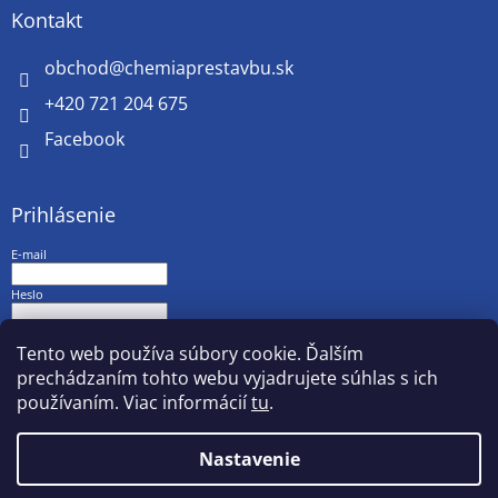
Kontakt
obchod
@
chemiaprestavbu.sk
+420 721 204 675
Facebook
Prihlásenie
E-mail
Heslo
PRIHLÁSIŤ SA
Tento web používa súbory cookie. Ďalším
prechádzaním tohto webu vyjadrujete súhlas s ich
Nová registrácia
Zabudnuté heslo
používaním. Viac informácií
tu
.
Nastavenie
Vytvoril Shoptet