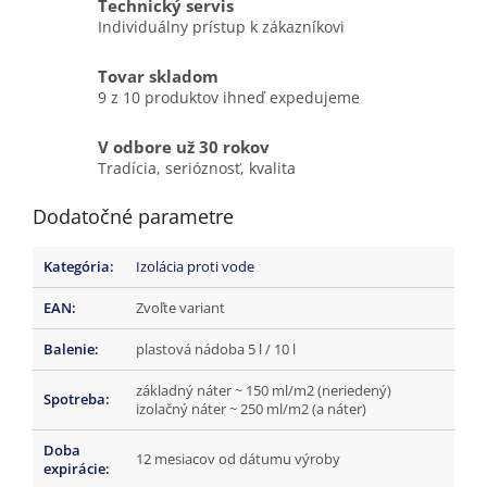
Technický servis
Individuálny prístup k zákazníkovi
Tovar skladom
9 z 10 produktov ihneď expedujeme
V odbore už 30 rokov
Tradícia, serióznosť, kvalita
Dodatočné parametre
Kategória
:
Izolácia proti vode
EAN
:
Zvoľte variant
Balenie
:
plastová nádoba 5 l / 10 l
základný náter ~ 150 ml/m2 (neriedený)
Spotreba
:
izolačný náter ~ 250 ml/m2 (a náter)
Doba
12 mesiacov od dátumu výroby
expirácie
: