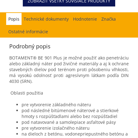
ZOBRAZIŤ VŠETKY SÚVISIACE PRODUKTY
Popis
Hodnotenie
Značka
Ostatné informácie
Podrobný popis
BOTAMENT® BE 901 Plus je možné použiť ako penetráciu
alebo základný náter pod živičné materiály a aj k ochrane
stavebných dielov pod terénom proti pôsobeniu vlhkosti,
má vysokú odolnosť proti agresívnym látkam podľa DIN
4030 (SRN).
Oblasti použitia
pre vytvorenie základného náteru
pod následné bitúmenové náterové a stierkové
hmoty s rozpúšťadlami alebo bez rozpúšťadiel
pod natavované a samolepiace asfaltové pásy
pre vytvorenie izolačného náteru
na dieloch z betónu, vodonepriepustného betónu a