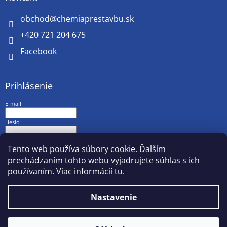
obchod
@
chemiaprestavbu.sk
+420 721 204 675
Facebook
Prihlásenie
E-mail
Heslo
PRIHLÁSIŤ SA
Tento web používa súbory cookie. Ďalším
prechádzaním tohto webu vyjadrujete súhlas s ich
Nová registrácia
Zabudnuté heslo
používaním. Viac informácií
tu
.
Nastavenie
Vytvoril Shoptet