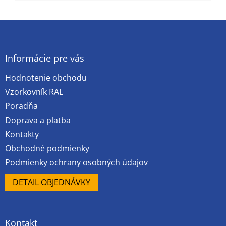
Z
á
p
ä
Informácie pre vás
t
Hodnotenie obchodu
i
e
Vzorkovník RAL
Poradňa
Doprava a platba
Kontakty
Obchodné podmienky
Podmienky ochrany osobných údajov
DETAIL OBJEDNÁVKY
Kontakt