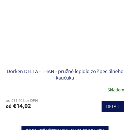
Dörken DELTA - THAN - pružné lepidlo zo špeciálneho
kaučuku
Skladom
od €11,40 bez DPH
€14,02
od
DETAIL