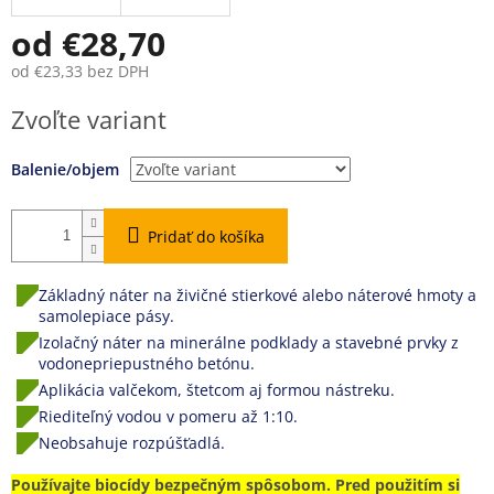
od
€28,70
od
€23,33
bez DPH
Jednotková
Zvoľte variant
cena:
Balenie/objem
Pridať do košíka
Základný náter na živičné stierkové alebo náterové hmoty a
samolepiace pásy.
Izolačný náter na minerálne podklady a stavebné prvky z
vodonepriepustného betónu.
Aplikácia valčekom, štetcom aj formou nástreku.
Riediteľný vodou v pomeru až 1:10.
Neobsahuje rozpúšťadlá.
Používajte biocídy bezpečným spôsobom. Pred použitím si