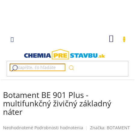
Prejsť
na
obsah
NÁKU
KOŠÍK
Botament BE 901 Plus -
multifunkčný živičný základný
náter
Priemerné
Neohodnotené
Podrobnosti hodnotenia
Značka:
BOTAMENT
hodnotenie