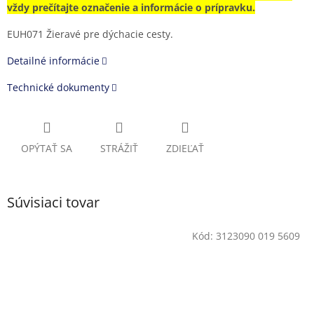
vždy prečítajte označenie a informácie o prípravku.
EUH071 Žieravé pre dýchacie cesty.
Detailné informácie
Technické dokumenty
OPÝTAŤ SA
STRÁŽIŤ
ZDIEĽAŤ
Súvisiaci tovar
Kód:
3123090 019 5609