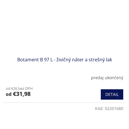
Botament B 97 L - živičný náter a strešný lak
predaj ukončený
od €26 bez DPH
€31,98
od
DETAIL
Kód:
02201680