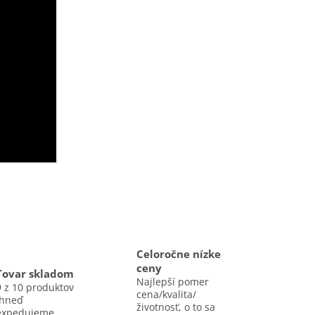
Celoročne nízke
ceny
Tovar skladom
Najlepší pomer
9 z 10 produktov
cena/kvalita/
ihneď
životnosť, o to sa
expedujeme