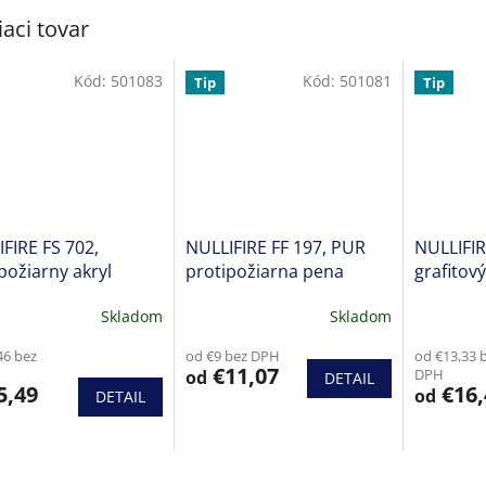
iaci tovar
Kód:
501083
Kód:
501081
Tip
Tip
FIRE FS 702,
NULLIFIRE FF 197, PUR
NULLIFIR
požiarny akryl
protipožiarna pena
grafitov
Skladom
Skladom
46 bez
od €9 bez DPH
od €13,33 
€11,07
DPH
od
DETAIL
5,49
€16,
od
DETAIL