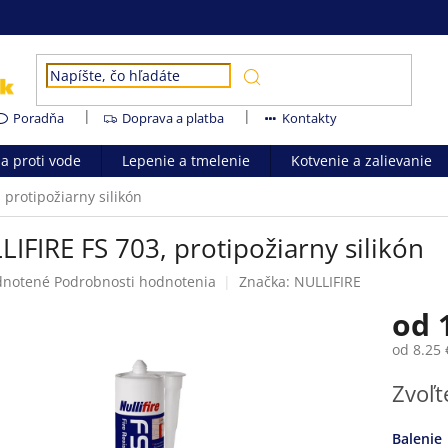
Poradňa
Doprava a platba
Kontakty
ia proti vode
Lepenie a tmelenie
Kotvenie a zalievanie
 protipožiarny silikón
IFIRE FS 703, protipožiarny silikón
rné
notené
Podrobnosti hodnotenia
Značka:
NULLIFIRE
enie
od
tu
od
8.25 
Jednotk
Zvoľt
cena:
čiek.
Balenie