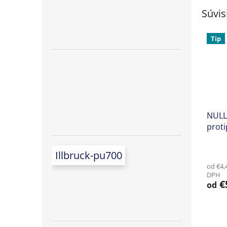
Súvis
Tip
NULLI
proti
Illbruck-pu700
od €4,
DPH
€
od