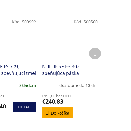
Kód:
500992
Kód:
500560
Ďalší
produkt
E FS 709,
NULLIFIRE FP 302,
ý spevňujúcí tmel
speňujúca páska
Skladom
dostupné do 10 dní
bez
€195,80 bez DPH
€240,83
40
DETAIL
Do košíka