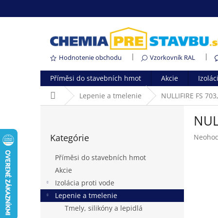
Prejsť
na
obsah
Hodnotenie obchodu
Vzorkovník RAL
Příměsi do stavebních hmot
Akcie
Izolác
Domov
Lepenie a tmelenie
NULLIFIRE FS 703,
B
NULL
o
Preskočiť
č
Kategórie
Prieme
Neohod
kategórie
n
hodnot
ý
produk
Příměsi do stavebních hmot
p
je
Akcie
a
0,0
Izolácia proti vode
z
n
5
e
Lepenie a tmelenie
hviezdi
l
Tmely, silikóny a lepidlá