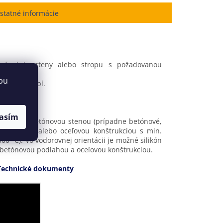
statné informácie
j funkcie steny alebo stropu s požadovanou
bu
lov a potrubí.
asím
edzi pórobetónovou stenou (prípadne betónové,
štrukciou alebo oceľovou konštrukciou s min.
0 °C). Vo vodorovnej orientácii je možné silikón
obetónovou podlahou a oceľovou konštrukciou.
Technické dokumenty