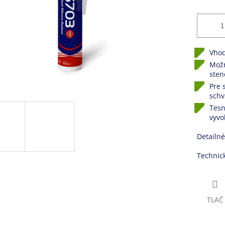
Vhod
Možn
sten
Pre 
schv
Tesn
vyvo
Detailné
Technic
TLAČ