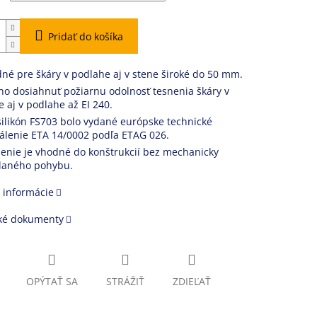
Pridať do košíka
né pre škáry v podlahe aj v stene široké do 50 mm.
o dosiahnuť požiarnu odolnosť tesnenia škáry v
e aj v podlahe až EI 240.
silikón FS703 bolo vydané európske technické
álenie ETA 14/0002 podľa ETAG 026.
enie je vhodné do konštrukcií bez mechanicky
laného pohybu.
 informácie
ké dokumenty
OPÝTAŤ SA
STRÁŽIŤ
ZDIEĽAŤ