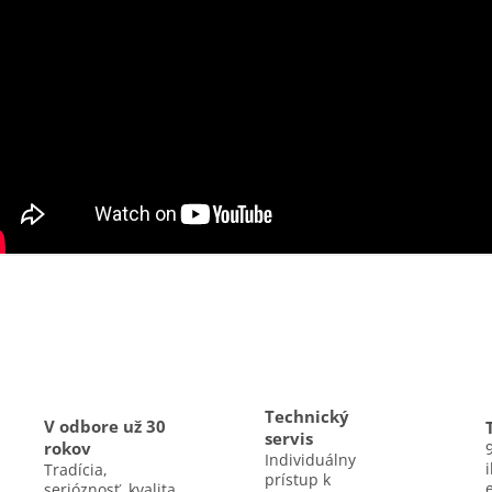
Technický
V odbore už 30
servis
rokov
Individuálny
Tradícia,
prístup k
serióznosť, kvalita