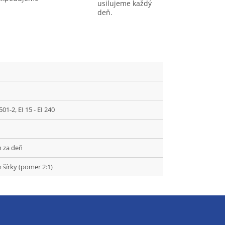
usilujeme každý
deň.
1-2, EI 15 - EI 240
m za deň
 šírky (pomer 2:1)