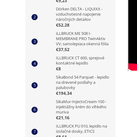
€9,23
Dörken DELTA - LIQUIXX -
vzduchotesné napojenie
náročných detailov
€52,28
iLLBRUCK ME 508 I-
MEMBRANE PRO TwinAktiv
VV, samolepiaca okenná fólia
€37,52
ILLBRUCK CT 600, sprejové
kontaktné lepidlo
€8
SikaBond 54 Parquet - lepidlo
na drevené podlahy a
palubovky
€194,34
SikaMur-InjectoCream-100 -
injektážny krém do vlhkého
muriva
€21,16
ILLBRUCK PU 010, lepidlo na
izolačné dosky, ETICS
€8,61