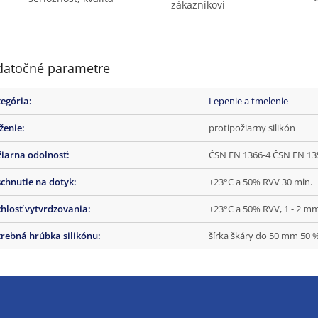
zákazníkovi
atočné parametre
tegória
:
Lepenie a tmelenie
ženie
:
protipožiarny silikón
žiarna odolnosť
:
ČSN EN 1366-4 ČSN EN 1350
chnutie na dotyk
:
+23°C a 50% RVV 30 min.
hlosť vytvrdzovania
:
+23°C a 50% RVV, 1 - 2 m
rebná hrúbka silikónu
:
šírka škáry do 50 mm 50 %