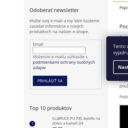
Popi
Odoberať newsletter
Vložte svoj e-mail a my Vám budeme
Pod
zasielať informácie o nových
produktoch na našom e-shope.
Sys
poži
Přihlášení
Email
Tento 
vysk
k
vyjadr
odběru
Vložením e-mailu súhlasíte s
Účel
novinek
podmienkami ochrany osobných
Nas
údajov
Sili
tvár
hrúb
PRIHLÁSIŤ SA
použ
Podr
Top 10 produktov
ILLBRUCK PU 700, lepidlo na
drevo a kameň D4