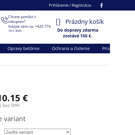
Facebook
Prihlásenie / Registrácia
Chcete pomôcť s
NÁKUPNÝ
Prázdny košík
nákupom?
Volajte nám na: +420 774
KOŠÍK
Do dopravy zdarma
202 895
zostává
150
€.
Opravy betónov
Ochrana a čistenie
Prísady do betó
10.15 €
€
bez DPH
ová
e variant