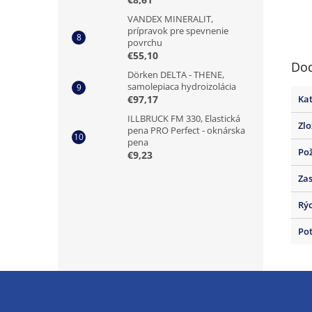
VANDEX MINERALIT,
prípravok pre spevnenie
povrchu
€55,10
Dod
Dörken DELTA - THENE,
samolepiaca hydroizolácia
Ka
€97,17
ILLBRUCK FM 330, Elastická
Zlo
pena PRO Perfect - oknárska
pena
Po
€9,23
Zas
Rýc
Pot
Z
á
p