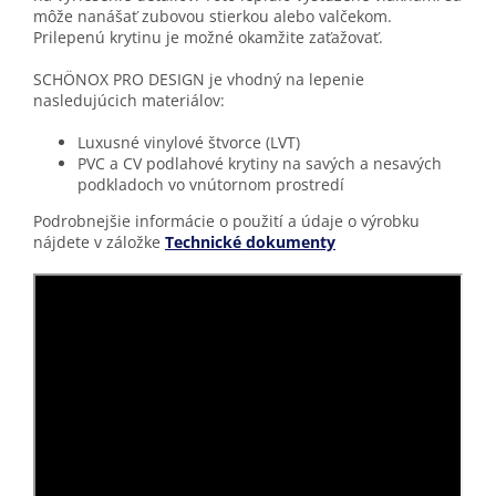
môže nanášať zubovou stierkou alebo valčekom.
Prilepenú krytinu je možné okamžite zaťažovať.
SCHÖNOX PRO DESIGN je vhodný na lepenie
nasledujúcich materiálov:
Luxusné vinylové štvorce (LVT)
PVC a CV podlahové krytiny na savých a nesavých
podkladoch vo vnútornom prostredí
Podrobnejšie informácie o použití a údaje o výrobku
nájdete v záložke
Technické dokumenty