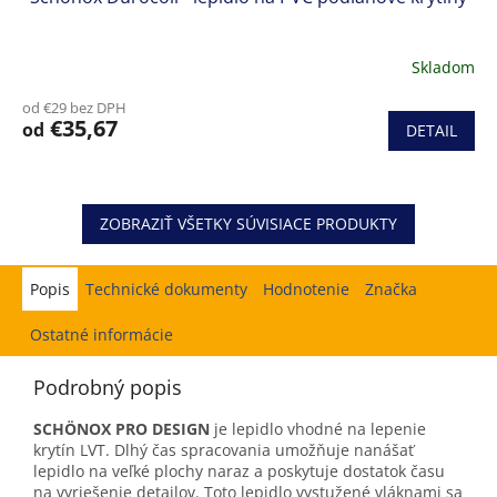
Skladom
od €29 bez DPH
€35,67
od
DETAIL
ZOBRAZIŤ VŠETKY SÚVISIACE PRODUKTY
Popis
Hodnotenie
Značka
Ostatné informácie
Podrobný popis
SCHÖNOX PRO DESIGN
je lepidlo vhodné na lepenie
krytín LVT. Dlhý čas spracovania umožňuje nanášať
lepidlo na veľké plochy naraz a poskytuje dostatok času
na vyriešenie detailov. Toto lepidlo vystužené vláknami sa