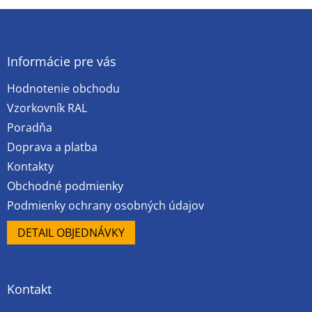
Z
á
p
ä
Informácie pre vás
t
Hodnotenie obchodu
i
e
Vzorkovník RAL
Poradňa
Doprava a platba
Kontakty
Obchodné podmienky
Podmienky ochrany osobných údajov
DETAIL OBJEDNÁVKY
Kontakt