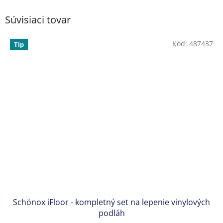
Súvisiaci tovar
Kód:
487437
Tip
Schönox iFloor - kompletný set na lepenie vinylových
podláh