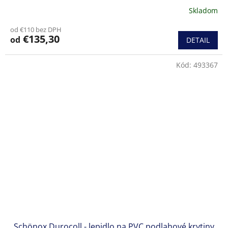
Skladom
od €110 bez DPH
€135,30
od
DETAIL
Kód:
493367
Schönox Durocoll - lepidlo na PVC podlahové krytiny