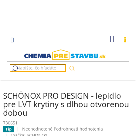
Prejsť
na
obsah
NÁKU
KOŠÍK
SCHÖNOX PRO DESIGN - lepidlo
pre LVT krytiny s dlhou otvorenou
dobou
730651
Priemerné
Neohodnotené
Podrobnosti hodnotenia
Tip
hodnotenie
Značka:
SCHÖNOX