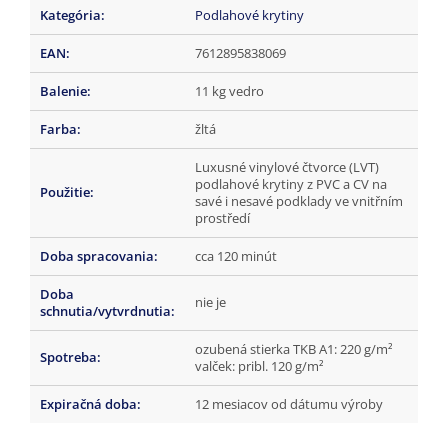
Kategória
:
Podlahové krytiny
EAN
:
7612895838069
Balenie
:
11 kg vedro
Farba
:
žltá
Luxusné vinylové čtvorce (LVT)
podlahové krytiny z PVC a CV na
Použitie
:
savé i nesavé podklady ve vnitřním
prostředí
Doba spracovania
:
cca 120 minút
Doba
nie je
schnutia/vytvrdnutia
:
ozubená stierka TKB A1: 220 g/m²
Spotreba
:
valček: pribl. 120 g/m²
Expiračná doba
:
12 mesiacov od dátumu výroby