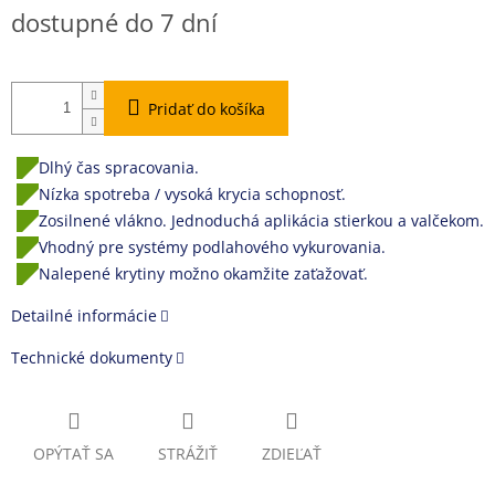
Jednotková
dostupné do 7 dní
cena:
Pridať do košíka
Dlhý čas spracovania.
Nízka spotreba / vysoká krycia schopnosť.
Zosilnené vlákno. Jednoduchá aplikácia stierkou a valčekom.
Vhodný pre systémy podlahového vykurovania.
Nalepené krytiny možno okamžite zaťažovať.
Detailné informácie
Technické dokumenty
OPÝTAŤ SA
STRÁŽIŤ
ZDIEĽAŤ