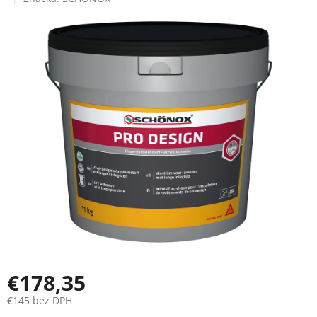
produktu
je
0,0
z
5
hviezdičiek.
€178,35
€145 bez DPH