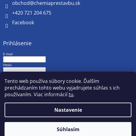
obchod
@
chemiaprestavbu.sk
+420 721 204 675
Facebook
Prihlásenie
E-mail
Heslo
PRIHLÁSIŤ SA
Tento web používa súbory cookie. Ďalším
prechádzaním tohto webu vyjadrujete súhlas s ich
Nová registrácia
Zabudnuté heslo
používaním. Viac informácií
tu
.
Nastavenie
Vytvoril Shoptet
Súhlasím
Copyright 2026
chemiaprestavbu.sk
. Všetky práva vyhradené.